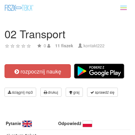
Toggl
naviga
02 Transport
0
11 fiszek
kontakt222
rozpocznij naukę
ściągnij mp3
drukuj
graj
sprawdź się
Pytanie
Odpowiedź