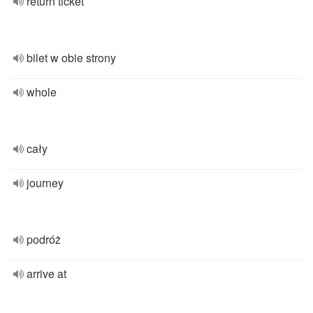
return ticket
bilet w obie strony
whole
cały
journey
podróż
arrive at