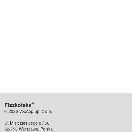
®
Fiszkoteka
© 2026 VocApp Sp. z o.o.
ul. Mielczarskiego 8 / 58
02-798 Warszawa, Polska