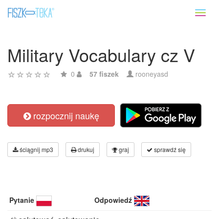
Toggl
naviga
Military Vocabulary cz V
0
57 fiszek
rooneyasd
rozpocznij naukę
ściągnij mp3
drukuj
graj
sprawdź się
Pytanie
Odpowiedź