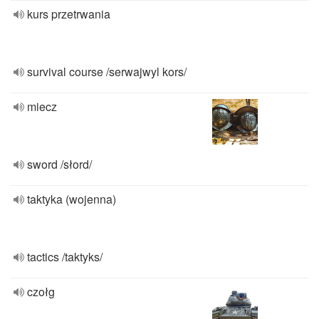
kurs przetrwania
survival course /serwajwyl kors/
miecz
sword /słord/
taktyka (wojenna)
tactics /taktyks/
czołg