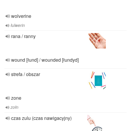
wolverine
łulwerin
rana / ranny
wound [łund] / wounded [łundyd]
strefa / obszar
zone
zołn
czas zulu (czas nawigacyjny)