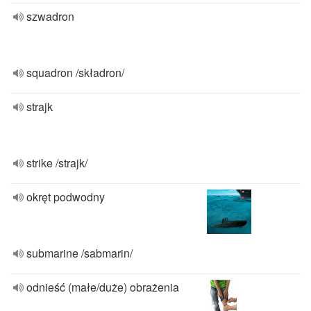
szwadron
squadron /składron/
strajk
strike /strajk/
okręt podwodny
submarine /sabmarin/
odnieść (małe/duże) obrażenia