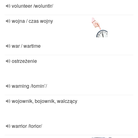
volunteer /woluntir/
wojna / czas wojny
war / wartime
ostrzeżenie
warning /łornin’/
wojownik, bojownik, walczący
warrior /łorior/