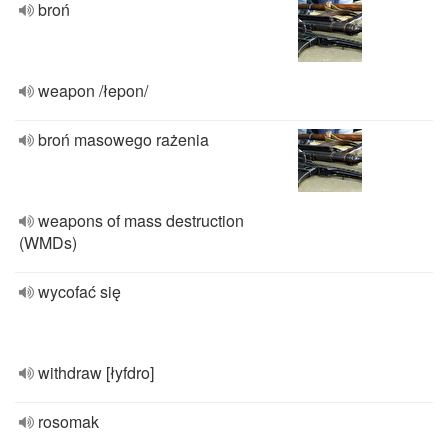
broń
weapon /łepon/
broń masowego rażenia
weapons of mass destruction
(WMDs)
wycofać się
withdraw [łyfdro]
rosomak