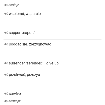
seplajz
wspierać, wsparcie
support /saport/
poddać się, zrezygnować
surrender /serender/ = give up
przetrwać, przeżyć
survive
serwajw