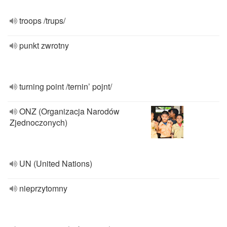
troops /trups/
punkt zwrotny
turning point /ternin’ pojnt/
ONZ (Organizacja Narodów
Zjednoczonych)
UN (United Nations)
nieprzytomny