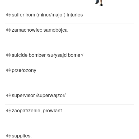
suffer from (minor/major) injuries
zamachowiec samobójca
suicide bomber /sułysajd bomer/
przełożony
supervisor /superwajzor/
zaopatrzenie, prowiant
supplies,