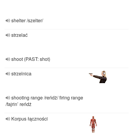
shelter /szelter/
strzelać
shoot (PAST: shot)
strzelnica
shooting range /reńdż/ firing range
/fajrin’ reńdż
Korpus łączności