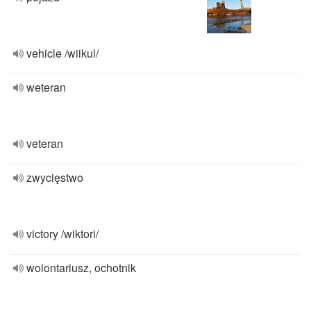
vehicle /wiikul/
weteran
veteran
zwycięstwo
victory /wiktori/
wolontariusz, ochotnik