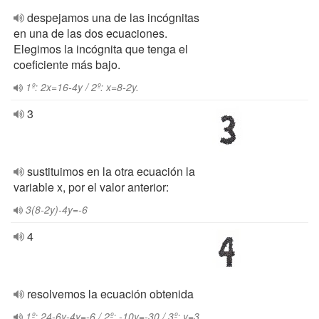
despejamos una de las incógnitas
en una de las dos ecuaciones.
Elegimos la incógnita que tenga el
coeficiente más bajo.
1º: 2x=16-4y / 2º: x=8-2y.
3
sustituimos en la otra ecuación la
variable x, por el valor anterior:
3(8-2y)-4y=-6
4
resolvemos la ecuación obtenida
1º: 24-6y-4y=-6 / 2º: -10y=-30 / 3º: y=3