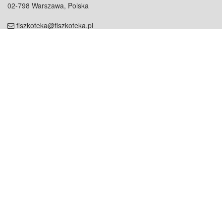
02-798 Warszawa, Polska
fiszkoteka@fiszkoteka.pl
NIP: 951 245 79 19
REGON: 369 727 696
Kontakt
O firmie
odezwij się do nas
o nas
współpraca
partnerzy
dla prasy
praca
staż
Oferty
blog
dla rodzin
2000+ opinii