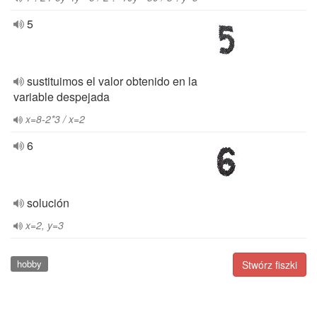
5
sustituimos el valor obtenido en la
variable despejada
x=8-2*3 / x=2
6
solución
x=2, y=3
hobby
Stwórz fiszki