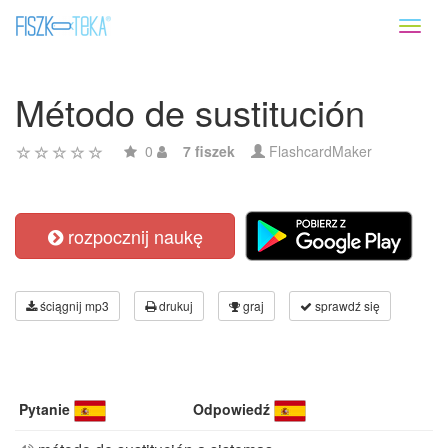
Toggl
naviga
Método de sustitución
0
7 fiszek
FlashcardMaker
rozpocznij naukę
ściągnij mp3
drukuj
graj
sprawdź się
Pytanie
Odpowiedź