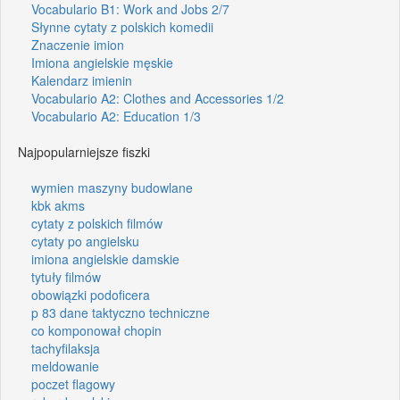
Vocabulario B1: Work and Jobs 2/7
Słynne cytaty z polskich komedii
Znaczenie imion
Imiona angielskie męskie
Kalendarz imienin
Vocabulario A2: Clothes and Accessories 1/2
Vocabulario A2: Education 1/3
Najpopularniejsze fiszki
wymien maszyny budowlane
kbk akms
cytaty z polskich filmów
cytaty po angielsku
imiona angielskie damskie
tytuły filmów
obowiązki podoficera
p 83 dane taktyczno techniczne
co komponował chopin
tachyfilaksja
meldowanie
poczet flagowy