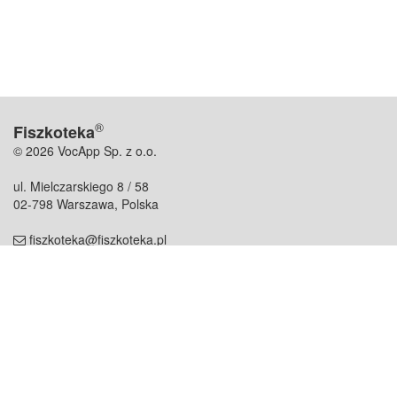
®
Fiszkoteka
© 2026 VocApp Sp. z o.o.
ul. Mielczarskiego 8 / 58
02-798 Warszawa, Polska
fiszkoteka@fiszkoteka.pl
NIP: 951 245 79 19
REGON: 369 727 696