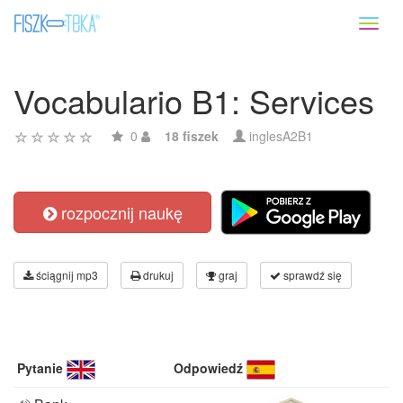
Toggl
naviga
Vocabulario B1: Services
0
18 fiszek
inglesA2B1
rozpocznij naukę
ściągnij mp3
drukuj
graj
sprawdź się
Pytanie
Odpowiedź