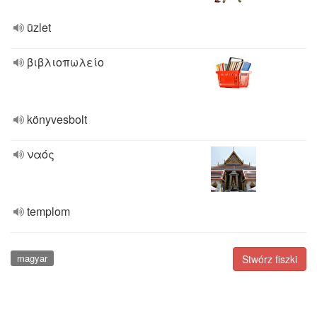
üzlet
βιβλιοπωλείο
könyvesbolt
ναός
templom
magyar
Stwórz fiszki