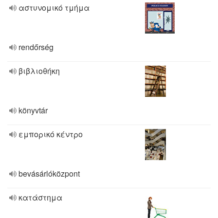
αστυνομικό τμήμα
rendőrség
βιβλιοθήκη
könyvtár
εμπορικό κέντρο
bevásárlóközpont
κατάστημα