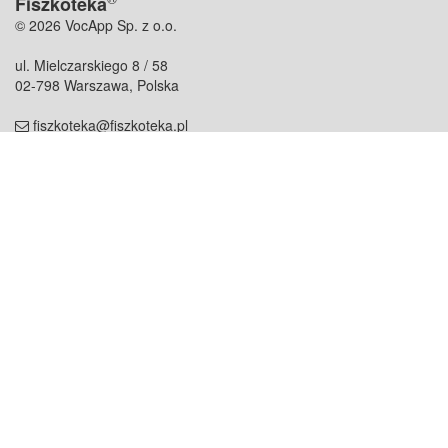
Fiszkoteka
© 2026 VocApp Sp. z o.o.
ul. Mielczarskiego 8 / 58
02-798 Warszawa, Polska
fiszkoteka@fiszkoteka.pl
NIP: 951 245 79 19
REGON: 369 727 696
Kontakt
O firmie
odezwij się do nas
o nas
współpraca
partnerzy
dla prasy
praca