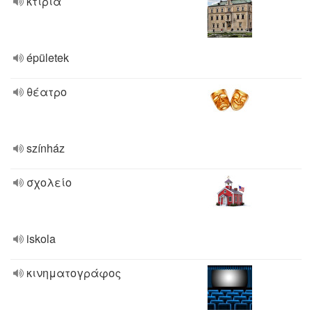
κτίρια
épületek
θέατρο
színház
σχολείο
iskola
κινηματογράφος