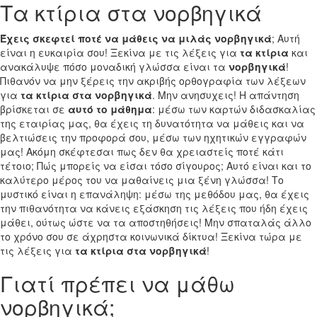
Τα κτίρια στα νορβηγικά
Έχεις σκεφτεί ποτέ να μάθεις να μιλάς νορβηγικά
; Αυτή
είναι η ευκαιρία σου! Ξεκίνα με τις λέξεις για
τα κτίρια
και
ανακάλυψε πόσο μοναδική γλώσσα είναι τα
νορβηγικά
!
Πιθανόν να μην ξέρεις την ακριβής ορθογραφία των λέξεων
για
τα κτίρια στα νορβηγικά
. Μην ανησυχεις! Η απάντηση
βρίσκεται σε
αυτό το μάθημα
: μέσω των καρτών διδασκαλίας
της εταιρίας μας, θα έχεις τη δυνατότητα να μάθεις και να
βελτιώσεις την προφορά σου, μέσω των ηχητικών εγγραφών
μας! Ακόμη σκέφτεσαι πως δεν θα χρειαστείς ποτέ κάτι
τέτοιο; Πώς μπορείς να είσαι τόσο σίγουρος; Αυτό είναι και το
καλύτερο μέρος του να μαθαίνεις μια ξένη γλώσσα! Το
μυστικό είναι η επανάληψη: μέσω της μεθόδου μας, θα έχεις
την πιθανότητα να κάνεις εξάσκηση τις λέξεις που ήδη έχεις
μάθει, ούτως ώστε να τα αποστηθήσεις! Μην σπαταλάς άλλο
το χρόνο σου σε άχρηστα κοινωνικά δίκτυα! Ξεκίνα τώρα με
τις λέξεις για
τα κτίρια στα νορβηγικά
!
Γιατί πρέπει να μάθω
νορβηγικά;