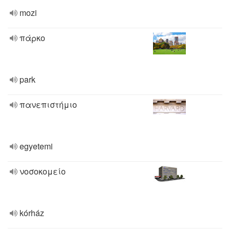
mozi
πάρκο
park
πανεπιστήμιο
egyetemi
νοσοκομείο
kórház