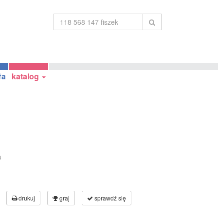
ła
katalog
u
drukuj
graj
sprawdź się