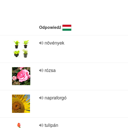
Odpowiedź
növények
rózsa
napraforgó
tulipán