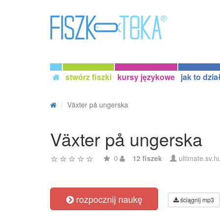
stwórz fiszki
kursy językowe
jak to dzia
Växter på ungerska
Växter på ungerska
0
12 fiszek
ultimate.sv.h
rozpocznij naukę
ściągnij mp3