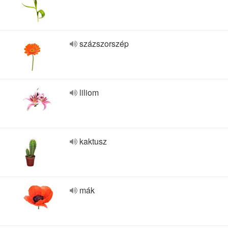
százszorszép
liliom
kaktusz
mák