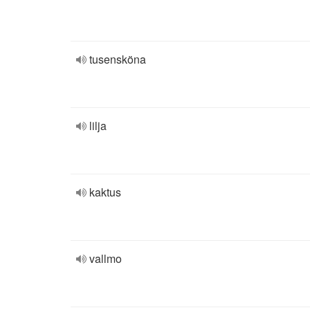
tusensköna
lilja
kaktus
vallmo