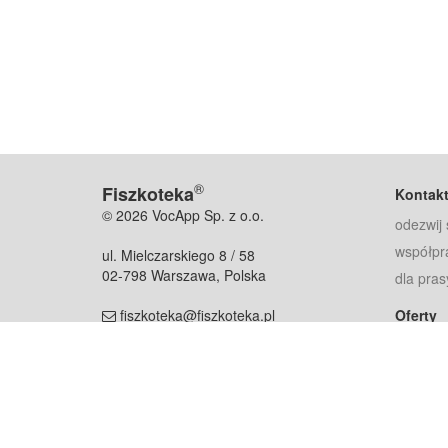
®
Fiszkoteka
Kontak
© 2026 VocApp Sp. z o.o.
odezwij 
współpr
ul. Mielczarskiego 8 / 58
02-798 Warszawa, Polska
dla pras
fiszkoteka@fiszkoteka.pl
Oferty
dla rodz
NIP: 951 245 79 19
dla kore
REGON: 369 727 696
Pomoc
Najczęst