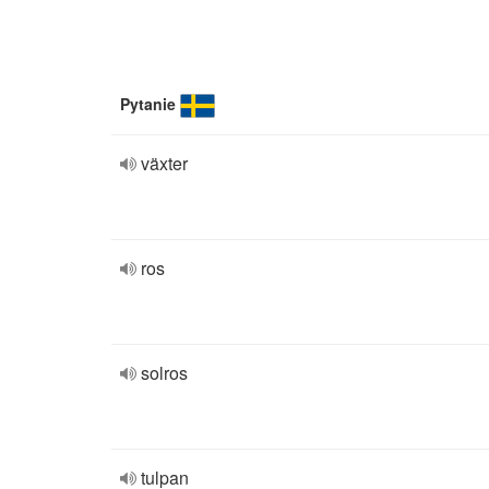
Pytanie
växter
ros
solros
tulpan