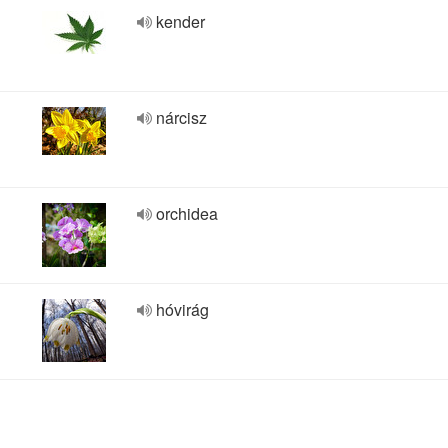
kender
nárcisz
orchidea
hóvirág