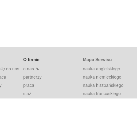
t
O firmie
Mapa Serwisu
się do nas
o nas
nauka angielskiego
aca
partnerzy
nauka niemieckiego
y
praca
nauka hiszpańskiego
staż
nauka francuskiego
blog
nauka rosyjskiego
in
2000+ opinii
nauka norweskiego
petytorów
nauka szwedzkiego
Warunki
fiszki
100% gwarancja
sze pytania
najnowsze lekcje