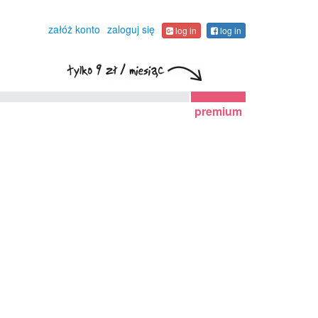
załóż konto
zaloguj się
log in
log in
premium