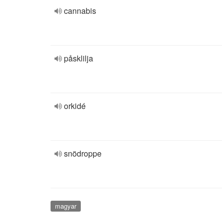
cannabis
påsklilja
orkidé
snödroppe
magyar