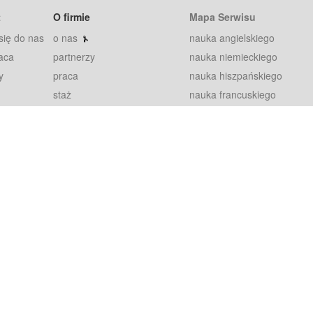
t
O firmie
Mapa Serwisu
się do nas
o nas
nauka angielskiego
aca
partnerzy
nauka niemieckiego
y
praca
nauka hiszpańskiego
staż
nauka francuskiego
blog
nauka rosyjskiego
in
2000+ opinii
nauka norweskiego
petytorów
nauka szwedzkiego
Warunki
fiszki
100% gwarancja
sze pytania
najnowsze lekcje
regulamin
Extra
prywatność i ciasteczka
RODO
plugin