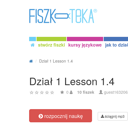
stwórz fiszki
kursy językowe
jak to dzia
Dział 1 Lesson 1.4
Dział 1 Lesson 1.4
0
10 fiszek
guest163206
rozpocznij naukę
ściągnij mp3