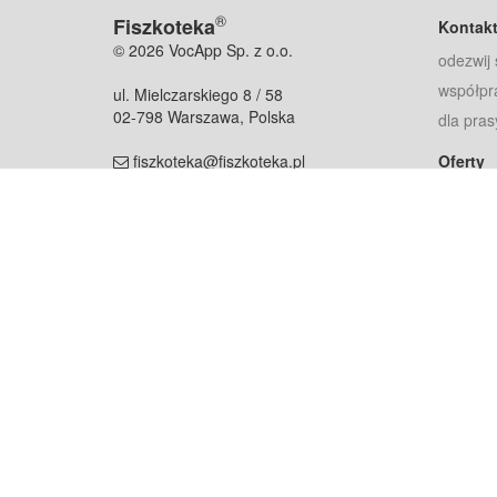
®
Fiszkoteka
Kontak
© 2026 VocApp Sp. z o.o.
odezwij 
współpr
ul. Mielczarskiego 8 / 58
02-798 Warszawa, Polska
dla pras
fiszkoteka@fiszkoteka.pl
Oferty
dla rodz
NIP: 951 245 79 19
dla kore
REGON: 369 727 696
Pomoc
Najczęst