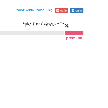
załóż konto
zaloguj się
log in
log in
premium