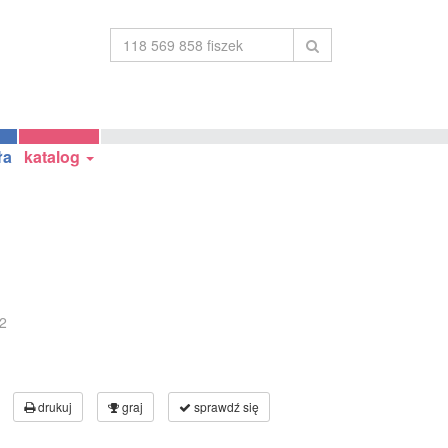
ła
katalog
2
drukuj
graj
sprawdź się