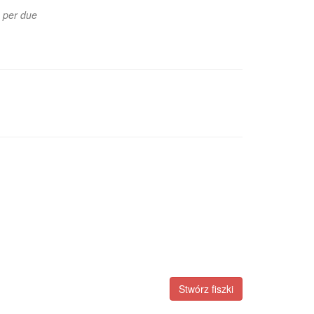
e per due
Stwórz fiszki