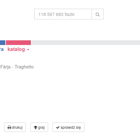
ła
katalog
Färja - Traghetto
drukuj
graj
sprawdź się