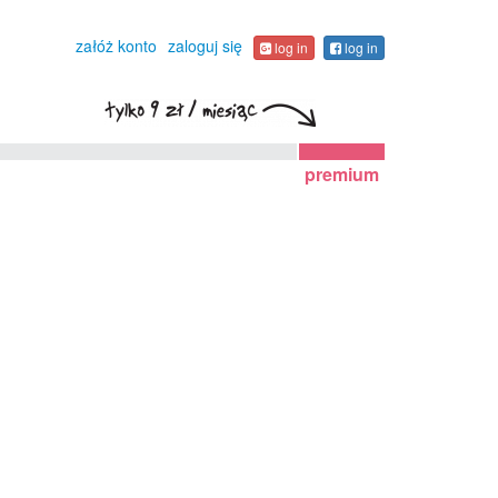
załóż konto
zaloguj się
log in
log in
premium