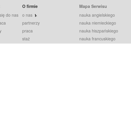
t
O firmie
Mapa Serwisu
się do nas
o nas
nauka angielskiego
aca
partnerzy
nauka niemieckiego
y
praca
nauka hiszpańskiego
staż
nauka francuskiego
blog
nauka rosyjskiego
in
2000+ opinii
nauka norweskiego
petytorów
nauka szwedzkiego
Warunki
fiszki
100% gwarancja
sze pytania
najnowsze lekcje
regulamin
Extra
prywatność i ciasteczka
RODO
plugin