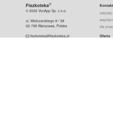
®
Fiszkoteka
Kontak
© 2026 VocApp Sp. z o.o.
odezwij 
współpr
ul. Mielczarskiego 8 / 58
02-798 Warszawa, Polska
dla pras
fiszkoteka@fiszkoteka.pl
Oferty
dla rodz
NIP: 951 245 79 19
dla kore
REGON: 369 727 696
Pomoc
Najczęst