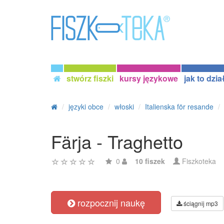
stwórz fiszki
kursy językowe
jak to dzia
języki obce
włoski
Italienska för resande
Färja - Traghetto
0
10 fiszek
Fiszkoteka
rozpocznij naukę
ściągnij mp3