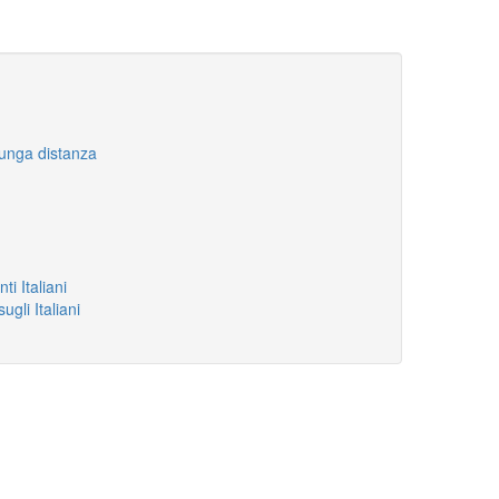
lunga distanza
i Italiani
ugli Italiani