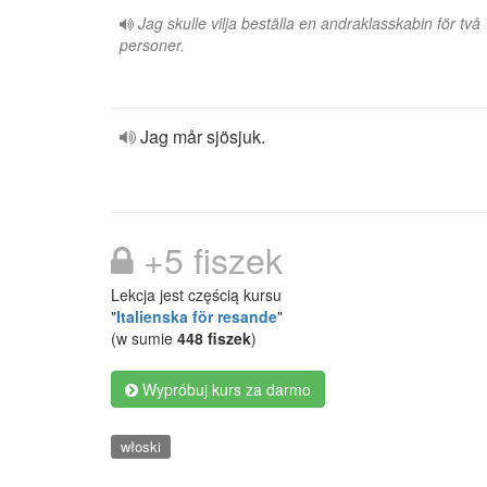
Jag skulle vilja beställa en andraklasskabin för två
personer.
Jag mår sjösjuk.
+5 fiszek
Lekcja jest częścią kursu
"
Italienska för resande
"
(w sumie
448 fiszek
)
Wypróbuj kurs za darmo
włoski