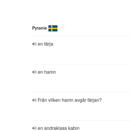
Pytanie
en färja
en hamn
Från vilken hamn avgår färjan?
en andraklass kabin