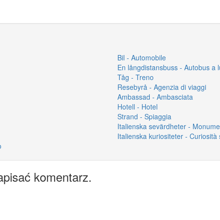
Bil - Automobile
En långdistansbuss - Autobus a 
Tåg - Treno
Resebyrå - Agenzia di viaggi
Ambassad - Ambasciata
Hotell - Hotel
Strand - Spiaggia
Italienska sevärdheter - Monument
Italienska kuriositeter - Curiosità s
o
apisać komentarz.