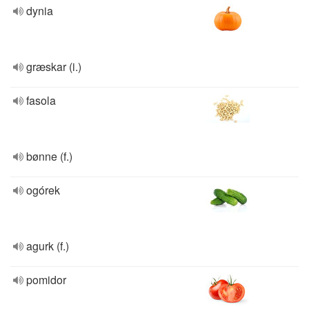
dynia
græskar (i.)
fasola
bønne (f.)
ogórek
agurk (f.)
pomidor