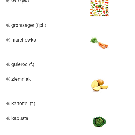
warzywa
grøntsager (f.pl.)
marchewka
gulerod (f.)
ziemniak
kartoffel (f.)
kapusta