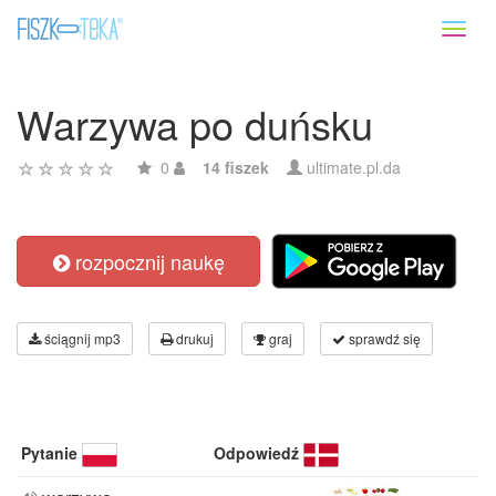
Toggl
naviga
Warzywa po duńsku
0
14 fiszek
ultimate.pl.da
rozpocznij naukę
ściągnij mp3
drukuj
graj
sprawdź się
Pytanie
Odpowiedź