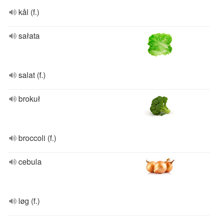
kål (f.)
sałata
salat (f.)
brokuł
broccoli (f.)
cebula
løg (f.)