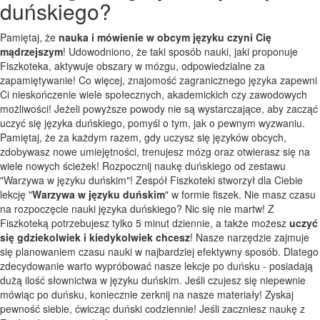
duńskiego?
Pamiętaj, że
nauka i mówienie w obcym języku czyni Cię
mądrzejszym
! Udowodniono, że taki sposób nauki, jaki proponuje
Fiszkoteka, aktywuje obszary w mózgu, odpowiedzialne za
zapamiętywanie! Co więcej, znajomość zagranicznego języka zapewni
Ci nieskończenie wiele społecznych, akademickich czy zawodowych
możliwości! Jeżeli powyższe powody nie są wystarczające, aby zacząć
uczyć się języka duńskiego, pomyśl o tym, jak o pewnym wyzwaniu.
Pamiętaj, że za każdym razem, gdy uczysz się języków obcych,
zdobywasz nowe umiejętności, trenujesz mózg oraz otwierasz się na
wiele nowych ścieżek! Rozpocznij naukę duńskiego od zestawu
"Warzywa w języku duńskim"! Zespół Fiszkoteki stworzył dla Ciebie
lekcję "
Warzywa w języku duńskim
" w formie fiszek. Nie masz czasu
na rozpoczęcie nauki języka duńskiego? Nic się nie martw! Z
Fiszkoteką potrzebujesz tylko 5 minut dziennie, a także możesz
uczyć
się gdziekolwiek i kiedykolwiek chcesz
! Nasze narzędzie zajmuje
się planowaniem czasu nauki w najbardziej efektywny sposób. Dlatego
zdecydowanie warto wypróbować nasze lekcje po duńsku - posiadają
dużą ilość słownictwa w języku duńskim. Jeśli czujesz się niepewnie
mówiąc po duńsku, koniecznie zerknij na nasze materiały! Zyskaj
pewność siebie, ćwicząc duński codziennie! Jeśli zaczniesz naukę z