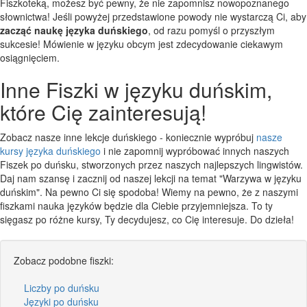
Fiszkoteką, możesz być pewny, że nie zapomnisz nowopoznanego
słownictwa! Jeśli powyżej przedstawione powody nie wystarczą Ci, aby
zacząć naukę języka duńskiego
, od razu pomyśl o przyszłym
sukcesie! Mówienie w języku obcym jest zdecydowanie ciekawym
osiągnięciem.
Inne Fiszki w języku duńskim,
które Cię zainteresują!
Zobacz nasze inne lekcje duńskiego - koniecznie wypróbuj
nasze
kursy języka duńskiego
i nie zapomnij wypróbować innych naszych
Fiszek po duńsku, stworzonych przez naszych najlepszych lingwistów.
Daj nam szansę i zacznij od naszej lekcji na temat "Warzywa w języku
duńskim". Na pewno Ci się spodoba! Wiemy na pewno, że z naszymi
fiszkami nauka języków będzie dla Ciebie przyjemniejsza. To ty
sięgasz po różne kursy, Ty decydujesz, co Cię interesuje. Do dzieła!
Zobacz podobne fiszki:
Liczby po duńsku
Języki po duńsku