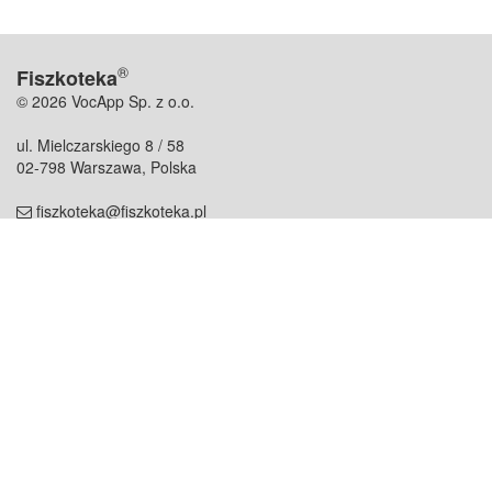
®
Fiszkoteka
© 2026 VocApp Sp. z o.o.
ul. Mielczarskiego 8 / 58
02-798 Warszawa, Polska
fiszkoteka@fiszkoteka.pl
NIP: 951 245 79 19
REGON: 369 727 696
Kontakt
O firmie