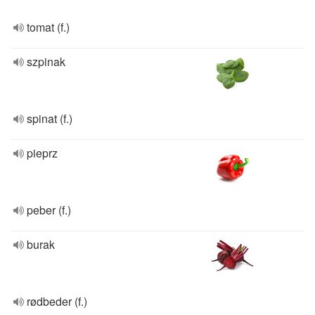
tomat (f.)
szpinak
spinat (f.)
pieprz
peber (f.)
burak
rødbeder (f.)