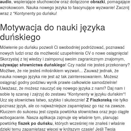
audio
, wspierające słuchowców oraz dołączone
obrazki
, pomagające
wzrokowcom. Nauka nowego jezyka to fascynujące wyzwanie! Zacznij
wraz z "Kontynenty po duńsku!
Motywacja do nauki języka
duńskiego
Mówienie po duńsku pozwoli Ci swobodniej podróżować, poznawać
nowych ludzi oraz da możliwość uzupełnienia CV o nowe osiągnięcia!
Skorzystaj z tej wiedzy i zaimponuj swoim zagranicznym znajomym,
używając słownictwa duńskiego
! Czy nadal nie jesteś przekonany?
Możliwe, że nie jesteś miłośnikiem wyzwań... Zauważ jednak, że
nauka nowego języka nie jest aż tak zainteresowaniem. Możesz
osiągnąć godny podziwu wynik prawie całkowicie samodzielnie!
Uważasz, że możesz nauczyć się nowego języka z nami? Daj nam i
sobie tę szansę i zajrzyj do zestawu "Kontynenty w języku duńskim"!
Ucz się słownictwa łatwo, szybko i skutecznie!
Z Fiszkoteką
nie tylko
poznasz język, ale co najważniejsze zapamiętasz go raz na zawsze.
Kluczem do sukcesu jest częsta powtórka słownictwa oraz jego ciągłe
wzbogacanie. Nasza aplikacja zajmuje się właśnie tym, planując
powtórkę
fiszek po duńsku
, których wcześniej nie znałeś i właśnie
dzięki temu zapamiętasz więcej w krótszym czasie! Jeśli Twoja