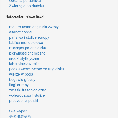
Ubrania po duńsku
Zwierzęta po duńsku
Najpopularniejsze fiszki
matura ustna angielski zwroty
alfabet grecki
państwa i stolice europy
tablica mendelejewa
miesiące po angielsku
pierwiastki chemiczne
środki stylistyczne
lalka streszczenie
podstawowe zwroty po angielsku
wierzę w boga
bogowie greccy
flagi europy
związki frazeologiczne
województwa i stolice
prezydenci polski
Siła wyporu
著名服装品牌