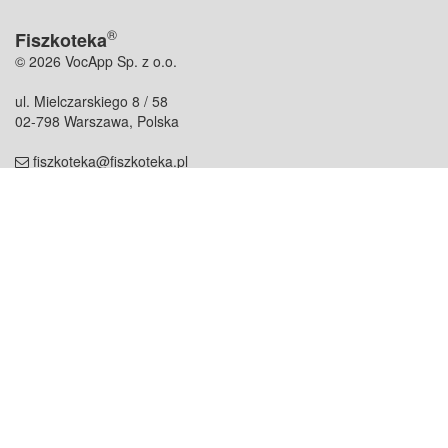
®
Fiszkoteka
© 2026 VocApp Sp. z o.o.
ul. Mielczarskiego 8 / 58
02-798 Warszawa, Polska
fiszkoteka@fiszkoteka.pl
NIP: 951 245 79 19
REGON: 369 727 696
Kontakt
O firmie
odezwij się do nas
o nas
współpraca
partnerzy