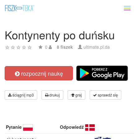
Toggl
naviga
Kontynenty po duńsku
0
8 fiszek
ultimate.pl.da
rozpocznij naukę
ściągnij mp3
drukuj
graj
sprawdź się
Pytanie
Odpowiedź