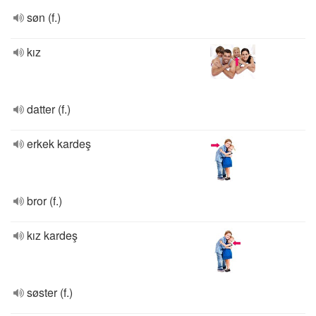
søn (f.)
kız
datter (f.)
erkek kardeş
bror (f.)
kız kardeş
søster (f.)