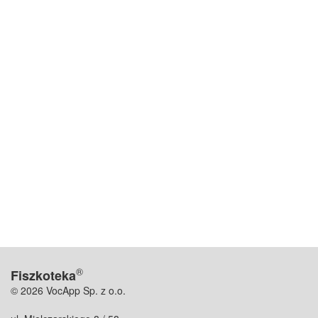
®
Fiszkoteka
© 2026 VocApp Sp. z o.o.