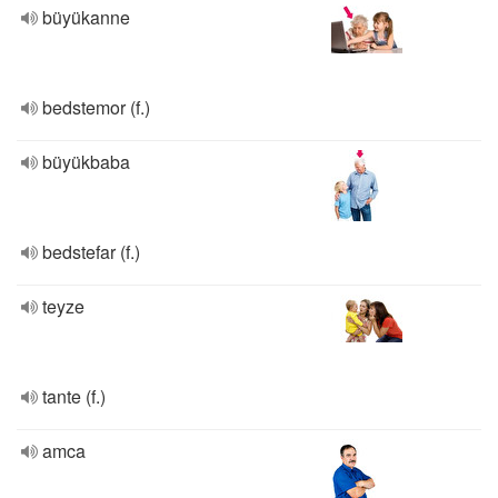
büyükanne
bedstemor (f.)
büyükbaba
bedstefar (f.)
teyze
tante (f.)
amca