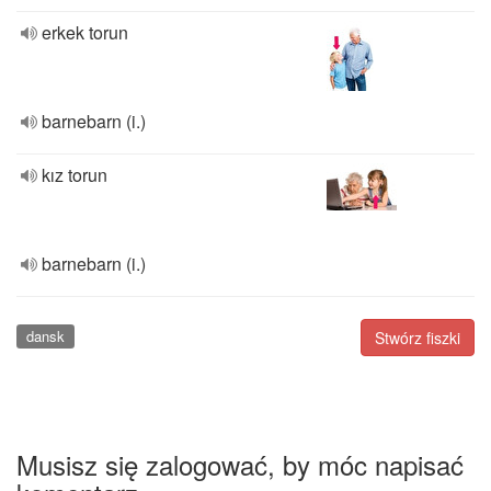
erkek torun
barnebarn (i.)
kız torun
barnebarn (i.)
dansk
Stwórz fiszki
Musisz się zalogować, by móc napisać