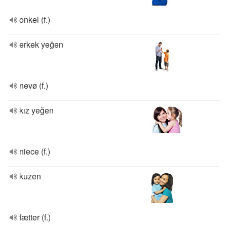
onkel (f.)
erkek yeğen
nevø (f.)
kız yeğen
niece (f.)
kuzen
fætter (f.)