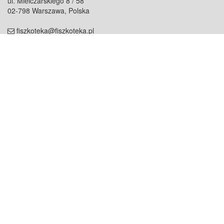
ul. Mielczarskiego 8 / 58
02-798 Warszawa, Polska
fiszkoteka@fiszkoteka.pl
NIP: 951 245 79 19
REGON: 369 727 696
Kontakt
O firmie
odezwij się do nas
o nas
współpraca
partnerzy
dla prasy
praca
staż
Oferty
blog
dla rodzin