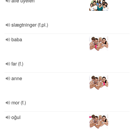
aile üyeleri
slægtninger (f.pl.)
baba
far (f.)
anne
mor (f.)
oğul