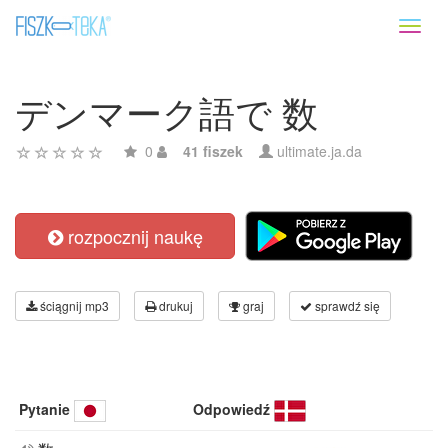
Toggl
naviga
デンマーク語で 数
0
41 fiszek
ultimate.ja.da
rozpocznij naukę
ściągnij mp3
drukuj
graj
sprawdź się
Pytanie
Odpowiedź