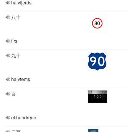
halvfjerds
八十
firs
九十
halvfems
百
et hundrede
二百