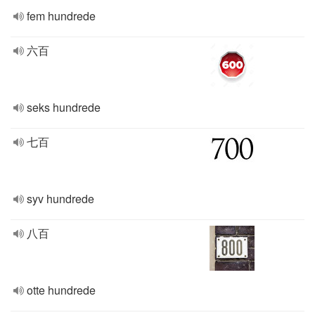
fem hundrede
六百
seks hundrede
七百
syv hundrede
八百
otte hundrede