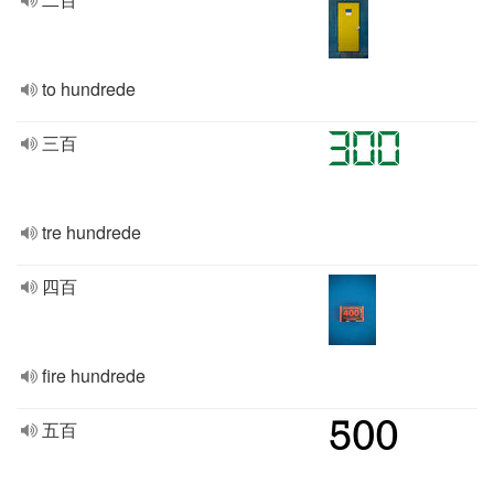
to hundrede
三百
tre hundrede
四百
fire hundrede
五百