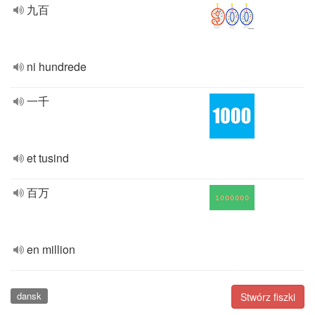
九百
ni hundrede
一千
et tusind
百万
en million
dansk
Stwórz fiszki