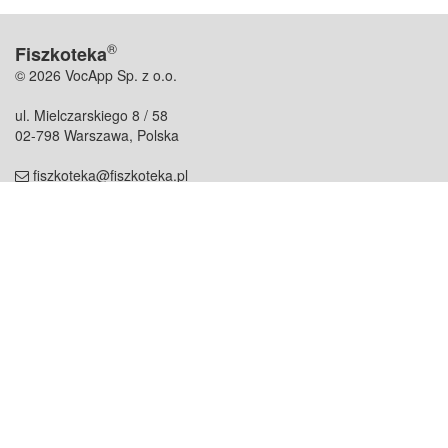
®
Fiszkoteka
© 2026 VocApp Sp. z o.o.
ul. Mielczarskiego 8 / 58
02-798 Warszawa, Polska
fiszkoteka@fiszkoteka.pl
NIP: 951 245 79 19
REGON: 369 727 696
Kontakt
O firmie
odezwij się do nas
o nas