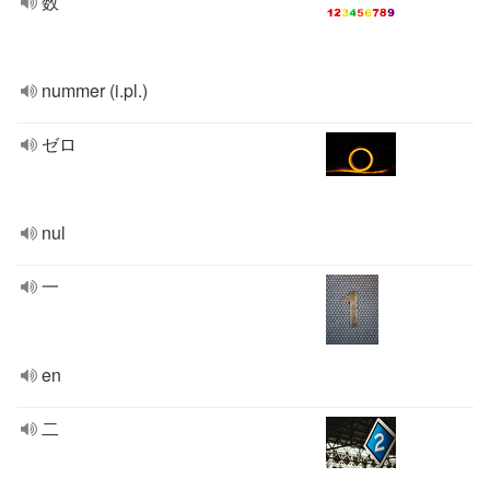
数
nummer (i.pl.)
ゼロ
nul
一
en
二