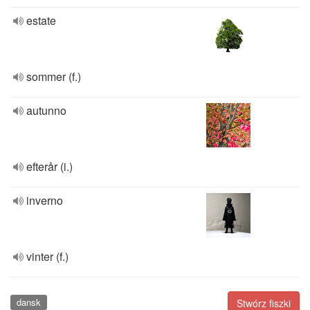
estate
sommer (f.)
autunno
efterår (i.)
inverno
vinter (f.)
dansk
Stwórz fiszki