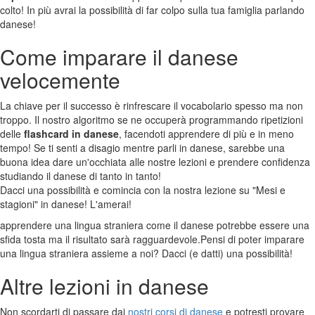
colto! In più avrai la possibilità di far colpo sulla tua famiglia parlando
danese!
Come imparare il danese
velocemente
La chiave per il successo è rinfrescare il vocabolario spesso ma non
troppo. Il nostro algoritmo se ne occuperà programmando ripetizioni
delle
flashcard in danese
, facendoti apprendere di più e in meno
tempo! Se ti senti a disagio mentre parli in danese, sarebbe una
buona idea dare un'occhiata alle nostre lezioni e prendere confidenza
studiando il danese di tanto in tanto!
Dacci una possibilità e comincia con la nostra lezione su "Mesi e
stagioni" in danese! L'amerai!
apprendere una lingua straniera come il danese potrebbe essere una
sfida tosta ma il risultato sarà ragguardevole.Pensi di poter imparare
una lingua straniera assieme a noi? Dacci (e datti) una possibilità!
Altre lezioni in danese
Non scordarti di passare dai
nostri corsi di danese
e potresti provare