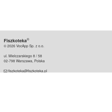
®
Fiszkoteka
© 2026 VocApp Sp. z o.o.
ul. Mielczarskiego 8 / 58
02-798 Warszawa, Polska
fiszkoteka@fiszkoteka.pl
NIP: 951 245 79 19
REGON: 369 727 696