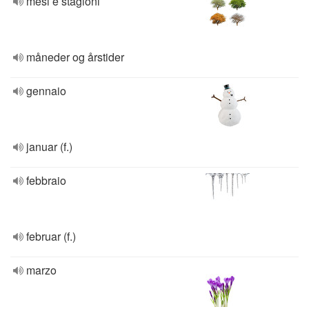
mesi e stagioni
måneder og årstider
gennaio
januar (f.)
febbraio
februar (f.)
marzo