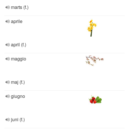
marts (f.)
aprile
april (f.)
maggio
maj (f.)
giugno
juni (f.)