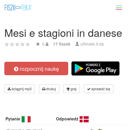
Toggl
naviga
Mesi e stagioni in danese
0
17 fiszek
ultimate.it.da
rozpocznij naukę
ściągnij mp3
drukuj
graj
sprawdź się
Pytanie
Odpowiedź