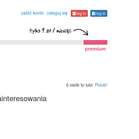
załóż konto
zaloguj się
log in
log in
premium
0 osób to lubi.
Polub!
interesowania