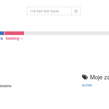
ła
katalog
Moje za
duński
stawów.