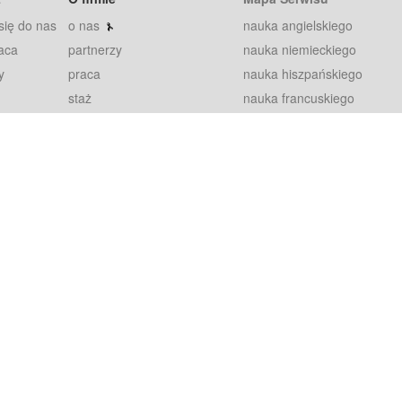
się do nas
o nas
nauka angielskiego
aca
partnerzy
nauka niemieckiego
y
praca
nauka hiszpańskiego
staż
nauka francuskiego
blog
nauka rosyjskiego
in
2000+ opinii
nauka norweskiego
petytorów
nauka szwedzkiego
Warunki
fiszki
100% gwarancja
sze pytania
najnowsze lekcje
regulamin
Extra
prywatność i ciasteczka
RODO
plugin
inansowany przez Unię Europejską ze środków Europejskiego Funduszu Rozwoju Regionalnego w ramach Programu Operacyjnego Int