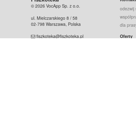
© 2026 VocApp Sp. z o.o.
odezwij 
współpr
ul. Mielczarskiego 8 / 58
02-798 Warszawa, Polska
dla pras
fiszkoteka@fiszkoteka.pl
Oferty
dla rodz
NIP: 951 245 79 19
dla kore
REGON: 369 727 696
Pomoc
Najczęst
Projekt współf