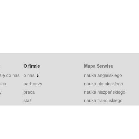
t
O firmie
Mapa Serwisu
się do nas
o nas
nauka angielskiego
aca
partnerzy
nauka niemieckiego
y
praca
nauka hiszpańskiego
staż
nauka francuskiego
blog
nauka rosyjskiego
in
2000+ opinii
nauka norweskiego
petytorów
nauka szwedzkiego
Warunki
fiszki
100% gwarancja