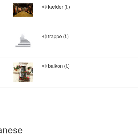
kælder (f.)
trappe (f.)
balkon (f.)
danese