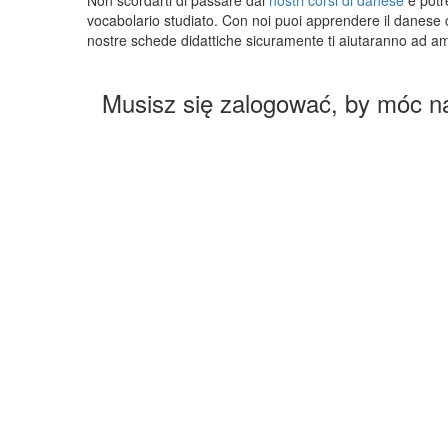
vocabolario studiato. Con noi puoi apprendere il danese co
nostre schede didattiche sicuramente ti aiutaranno ad am
Musisz się zalogować, by móc n