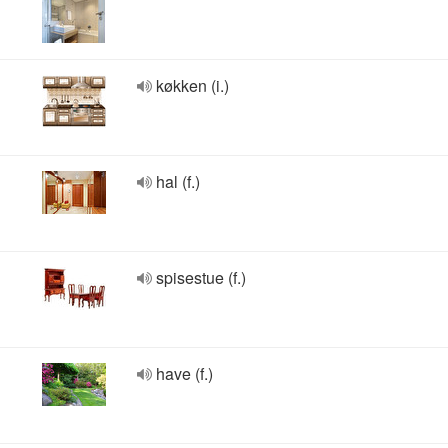
køkken (i.)
hal (f.)
spisestue (f.)
have (f.)