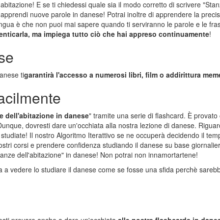
abitazione! E se ti chiedessi quale sia il modo corretto di scrivere "Sta
apprendi nuove parole in danese! Potrai inoltre di apprendere la preci
ingua è che non puoi mai sapere quando ti serviranno le parole e le fra
menticarla, ma impiega tutto ciò che hai appreso continuamente
!
ese
danese ti
garantirà l'accesso a numerosi libri, film o addirittura me
acilmente
e dell'abitazione in danese
" tramite una serie di flashcard. È provat
Dunque, dovresti dare un'occhiata alla nostra lezione di danese. Rigua
studiate! Il nostro Algoritmo Iterattivo se ne occuperà decidendo il tempo
stri corsi e prendere confidenza studiando il danese su base giornalie
Stanze dell'abitazione" in danese! Non potrai non innamortartene!
 a vedere lo studiare il danese come se fosse una sfida perchè sarebb
esti provare anche a dare un'occhiata
alle nostre flashcards in dane