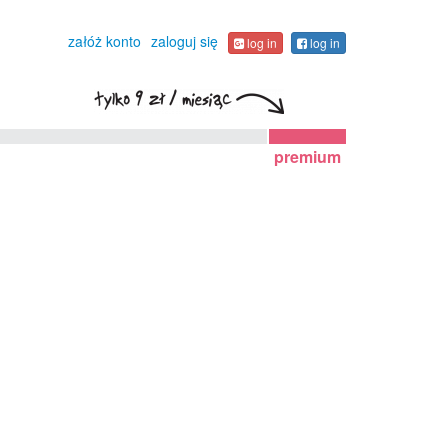
załóż konto
zaloguj się
log in
log in
premium