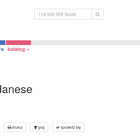
ła
katalog
 danese
drukuj
graj
sprawdź się