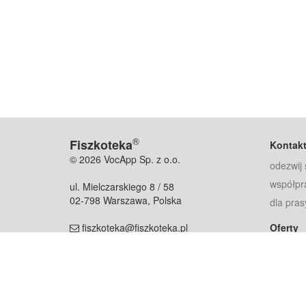
®
Fiszkoteka
Kontak
© 2026 VocApp Sp. z o.o.
odezwij 
współpr
ul. Mielczarskiego 8 / 58
02-798 Warszawa, Polska
dla pras
fiszkoteka@fiszkoteka.pl
Oferty
dla rodz
NIP: 951 245 79 19
dla kore
REGON: 369 727 696
Pomoc