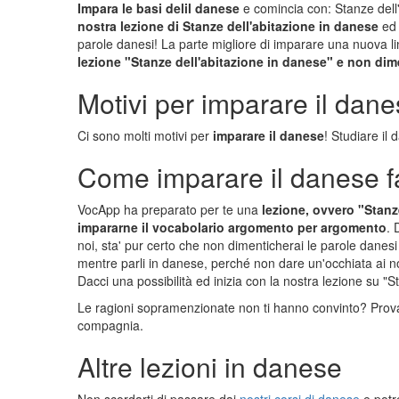
Impara le basi delil danese
e comincia con: Stanze dell'
nostra lezione di Stanze dell'abitazione in danese
ed 
parole danesi! La parte migliore di imparare una nuova l
lezione "Stanze dell'abitazione in danese" e non di
Motivi per imparare il dan
Ci sono molti motivi per
imparare il danese
! Studiare il 
Come imparare il danese f
VocApp ha preparato per te una
lezione, ovvero "Stanz
impararne il vocabolario argomento per argomento
. 
noi, sta' pur certo che non dimenticherai le parole danesi 
mentre parli in danese, perché non dare un'occhiata ai no
Dacci una possibilità ed inizia con la nostra lezione su "
Le ragioni sopramenzionate non ti hanno convinto? Prova
compagnia.
Altre lezioni in danese
Non scordarti di passare dai
nostri corsi di danese
e potr