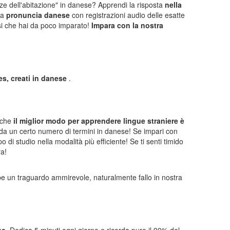
nze dell'abitazione" in danese? Apprendi la risposta
nella
sa
pronuncia danese
con registrazioni audio delle esatte
si che hai da poco imparato!
Impara con la nostra
mes, creati in danese
.
o che
il miglior modo per apprendere lingue straniere è
rda un certo numero di termini in danese! Se impari con
 di studio nella modalità più efficiente! Se ti senti timido
ra!
e un traguardo ammirevole, naturalmente fallo in nostra
se
. Dedica 5 minuti ogni giorno e ricorda pure il 90% del