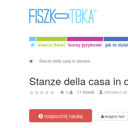
stwórz fiszki
kursy językowe
jak to dzia
Stanze della casa in danese
Stanze della casa in
0
11 fiszek
ultimate.it.da
rozpocznij naukę
ściągnij mp3