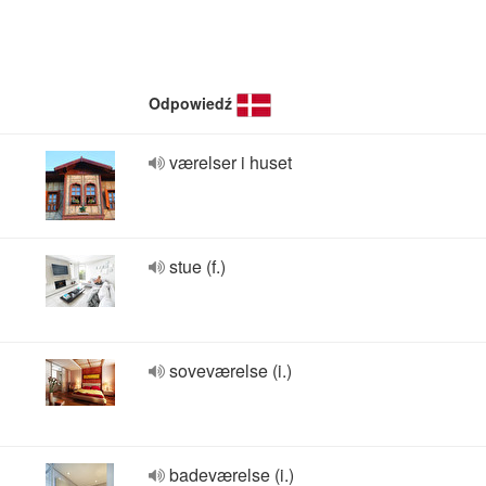
Odpowiedź
værelser i huset
stue (f.)
soveværelse (i.)
badeværelse (i.)