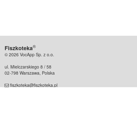
®
Fiszkoteka
© 2026 VocApp Sp. z o.o.
ul. Mielczarskiego 8 / 58
02-798 Warszawa, Polska
fiszkoteka@fiszkoteka.pl
NIP: 951 245 79 19
REGON: 369 727 696