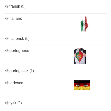
fransk (f.)
italiano
italiensk (f.)
portoghese
portugisisk (f.)
tedesco
tysk (f.)