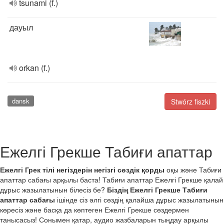
tsunami (f.)
дауыл
orkan (f.)
dansk
Stwórz fiszki
Ежелгі Грекше Табиғи апаттар
Ежелгі Грек тілі негіздерін негізгі сөздік қорды
оқы және Табиғи
апаттар сабағы арқылы баста! Табиғи апаттар Ежелгі Грекше қалай
дұрыс жазылатынын білесіз бе?
Біздің Ежелгі Грекше Табиғи
апаттар сабағы
ішінде сіз әлгі сөздің қалайша дұрыс жазылатынын
көресіз және басқа да көптеген Ежелгі Грекше сөздермен
танысасыз! Сонымен қатар, аудио жазбаларын тыңдау арқылы