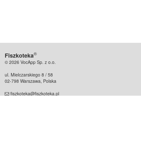
®
Fiszkoteka
© 2026 VocApp Sp. z o.o.
ul. Mielczarskiego 8 / 58
02-798 Warszawa, Polska
fiszkoteka@fiszkoteka.pl
NIP: 951 245 79 19
REGON: 369 727 696