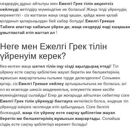
сөздердің дұрыс айтылуы мен
Ежелгі Грек тілін акцентсіз
сөйлеуді
жетілдіру мүмкіндігіне ие боласыз! Жаңа тілді үйренудің
кереметтігі - сіз жаттаған жаңа сөзді қашан, қайда және қалай
қолданып қаларыңыздан бей хабар болуда!
Ежелгі Грекше
Табиғи апаттар сабағын үйрен де, жаңа сөздерді енді ешқашан
ұмытпастай етіп жаттап ал
!
Неге мен Ежелгі Грек тілін
үйренуім керек?
Кез-келген жаңа
шетел тілін оқу сізді ақылдырақ етеді
! Тіл
үйрену есте сақтау қабілетіне жауап беретін ми бөлшектерінің
жұмысын жақсартатыны ғылыми түрде дәлелденген! Сонымен
қатар, сіз
Ежелгі Грекше сөйлеу
артықшылығына ие боласыз, ал
ол өз кезегінде шексіз академиялық, әлеуметтік және кәсіби
мүмкіндіктерді сылайды! Егер де жоғарыда айтылған себептер сізге
Ежелгі Грек тілін үйренуді бастауға
жеткіліксіз болса, ендеше тіл
үйренуді өзіңізге челлендж етіп қабылдаңыз. Сізге белгілі
болғандай,
жаңа тіл үйрену есте сақтау қабілетіне жауап
беретін ми бөлшектерінің жұмысын жақсартады
. Солайша
сіздің есте сақтау қабілетіңіз керемет болады!