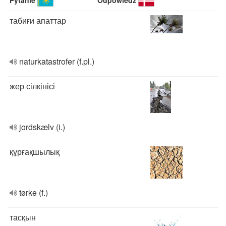
Pytanie
Odpowiedź
табиғи апаттар
naturkatastrofer (f.pl.)
жер сілкінісі
jordskælv (i.)
құрғақшылық
tørke (f.)
тасқын