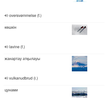
oversvømmelse (f.)
көшкін
lavine (f.)
жанартау атқылауы
vulkanudbrud (i.)
цунами