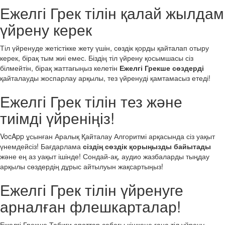
Ежелгі Грек тілін қалай жылдам
үйрену керек
Тіл үйренуде жетістікке жету үшін, сөздік қорды қайталап отыру
керек, бірақ тым жиі емес. Біздің тіл үйрену қосымшасы сіз
білмейтін, бірақ жаттағыңыз келетін
Ежелгі Грекше сөздерді
қайталауды жоспарлау арқылы, тез үйренуді қамтамасыз етеді!
Ежелгі Грек тілін тез және
тиімді үйреніңіз!
VocApp ұсынған Аралық Қайталау Алгоритмі арқасында сіз уақыт
үнемдейсіз! Бағдарлама
сіздің сөздік қорыңызды байытады
және ең аз уақыт ішінде! Сондай-ақ, аудио жазбаларды тыңдау
арқылы сөздердің дұрыс айтылуын жақсартыңыз!
Ежелгі Грек тілін үйренуге
арналған флешкарталар!
Ежелгі Грекше Табиғи апаттар сабағы кішкене ғана тіл үйрену