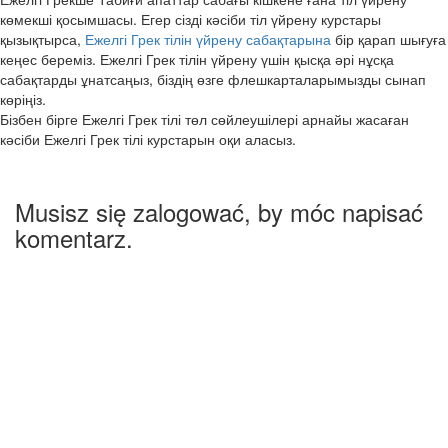
көмекші қосымшасы. Егер сізді кәсіби тіл үйрену курстары
қызықтырса,
Ежелгі Грек тілін үйрену сабақтарына
бір қарап шығуға
кеңес береміз. Ежелгі Грек тілін үйрену үшін қысқа әрі нұсқа
сабақтарды ұнатсаңыз, біздің өзге флешкарталарымызды сынап
көріңіз.
Бізбен бірге Ежелгі Грек тілі төл сөйлеушілері арнайы жасаған
кәсіби Ежелгі Грек тілі курстарын оқи аласыз.
Musisz się zalogować, by móc napisać
komentarz.