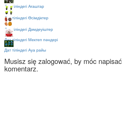
Дат тіліндегі Ағаштар
Дат тіліндегі Өсімдіктер
Дат тіліндегі Дәмдеуіштер
Дат тіліндегі Мектеп пәндері
Дат тіліндегі Ауа райы
Musisz się zalogować, by móc napisać
komentarz.