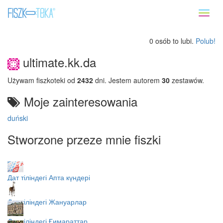
Toggl
naviga
0 osób to lubi.
Polub!
ultimate.kk.da
Używam fiszkoteki od
2432
dni. Jestem autorem
30
zestawów.
Moje zainteresowania
duński
Stworzone przeze mnie fiszki
Дат тіліндегі Апта күндері
Дат тіліндегі Жануарлар
Дат тіліндегі Ғимараттар