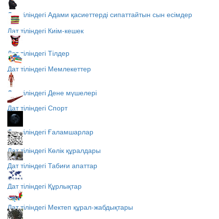
Дат тіліндегі Адами қасиеттерді сипаттайтын сын есімдер
Дат тіліндегі Киім-кешек
Дат тіліндегі Тілдер
Дат тіліндегі Мемлекеттер
Дат тіліндегі Дене мүшелері
Дат тіліндегі Спорт
Дат тіліндегі Ғаламшарлар
Дат тіліндегі Көлік құралдары
Дат тіліндегі Табиғи апаттар
Дат тіліндегі Құрлықтар
Дат тіліндегі Мектеп құрал-жабдықтары