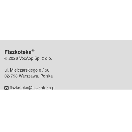
®
Fiszkoteka
© 2026 VocApp Sp. z o.o.
ul. Mielczarskiego 8 / 58
02-798 Warszawa, Polska
fiszkoteka@fiszkoteka.pl
NIP: 951 245 79 19
REGON: 369 727 696