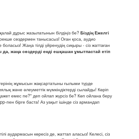
 қалай дұрыс жазылатынын білдіңіз бе?
Біздің Ежелгі
 Грекше сөздермен танысасыз! Оған қоса, аудио
е боласыз! Жаңа тілді үйренудің сиқыры - сіз жаттаған
 да, жаңа сөздерді енді ешқашан ұмытпастай етіп
ектерінің жұмысын жақсартатыны ғылыми түрде
иялық және әлеуметтік мүмкіндіктерді сылайды! Көріп
, қажет емес пе?" деп ойлап жүрсіз бе? Көп ойлана беру
p-пен бірге баста! Аз уақыт ішінде сіз армандап
тілі аудармасын көресіз де, жаттап аласыз! Келесі, сіз