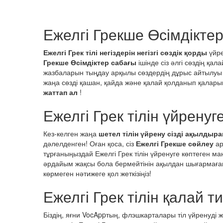
Ежелгі Грекше Өсімдікте
Ежелгі Грек тілі негіздерін негізгі сөздік қорды
үйре
Грекше Өсімдіктер сабағы
ішінде сіз әлгі сөздің қ
жазбаларын тыңдау арқылы сөздердің дұрыс айтылу
жаңа сөзді қашан, қайда және қалай қолданып қалар
жаттап ал
!
Ежелгі Грек тілін үйрену
Кез-келген жаңа
шетел тілін үйрену сізді ақылдыра
дәлелденген! Оған қоса, сіз
Ежелгі Грекше сөйлеу
ар
тұрғаныңыздай Ежелгі Грек тілін үйренуге көптеген маң
әрдайым жақсы бола бермейтінін ақылдан шығармаған дұ
көрмеген нәтижеге қол жеткізіңіз!
Ежелгі Грек тілін қалай т
Біздің, яғни VocAppтың, флэшкарталары тіл үйренуді жең