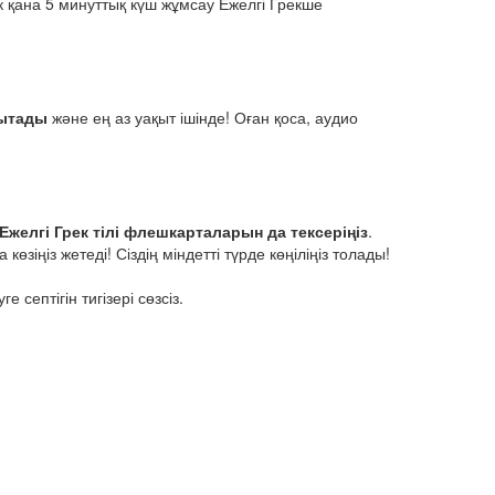
 тек қана 5 минуттық күш жұмсау Ежелгі Грекше
йытады
және ең аз уақыт ішінде! Оған қоса, аудио
 Ежелгі Грек тілі флешкарталарын да тексеріңіз
.
зіңіз жетеді! Сіздің міндетті түрде көңіліңіз толады!
 септігін тигізері сөзсіз.