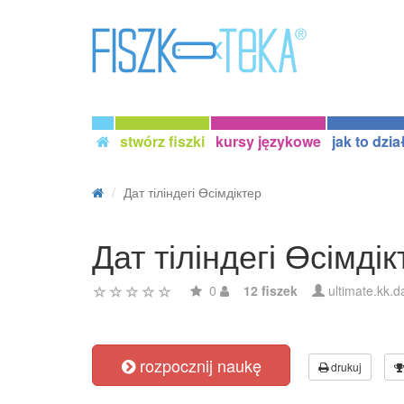
stwórz fiszki
kursy językowe
jak to dzia
Дат тіліндегі Өсімдіктер
Дат тіліндегі Өсімдік
0
12 fiszek
ultimate.kk.d
rozpocznij naukę
drukuj