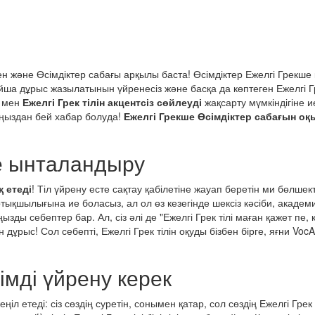
р
н және Өсімдіктер сабағы арқылы баста! Өсімдіктер Ежелгі Грекше
алайша дұрыс жазылатынын үйренесіз және басқа да көптеген Ежелгі
ы мен
Ежелгі Грек тілін акцентсіз сөйлеуді
жақсарту мүмкіндігіне и
ыңыздан бей хабар болуда!
Ежелгі Грекше Өсімдіктер сабағын оқы
ге ынталандыру
қ етеді
! Тіл үйрену есте сақтау қабілетіне жауап беретін ми бөлш
тықшылығына ие боласыз, ал ол өз кезегінде шексіз кәсіби, академ
ызды себептер бар. Ал, сіз әлі де "Ежелгі Грек тілі маған қажет пе
рыс! Сол себепті, Ежелгі Грек тілін оқуды бізбен бірге, яғни VocAp
иімді үйрену керек
іл етеді: сіз сөздің суретін, сонымен қатар, сол сөздің Ежелгі Грек 