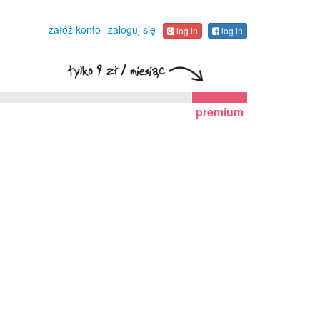
załóż konto
zaloguj się
log in
log in
premium