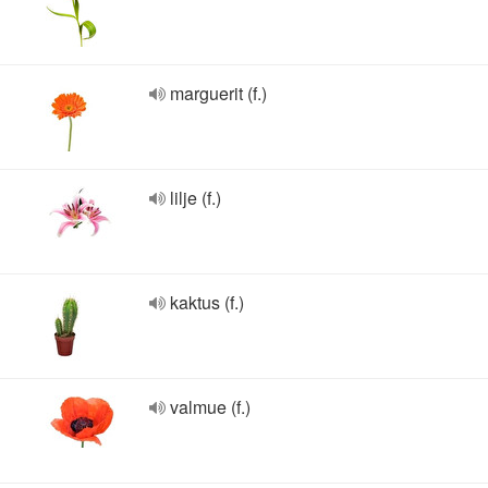
marguerit (f.)
lilje (f.)
kaktus (f.)
valmue (f.)