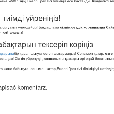
 және
voilà
сіздің Ежелгі Грек тілі біліміңіз өсе бастайды. Күнделікті
 тиімді үйреніңіз!
 сіз уақыт үнемдейсіз! Бағдарлама
сіздің сөздік қорыңызды ба
н қайталаңыз!
сабақтарын тексеріп көріңіз
бақтарына
бір қарап шығуға естен шығармаңыз! Сонымен қатар,
өзге
стаңыз! Сіз тіл үйренудің қаншалықты қызықты әрі оңай болатынына кө
әне байытуға, сонымен қатар,Ежелгі Грек тілі біліміңізді жетілдіруге
apisać komentarz.