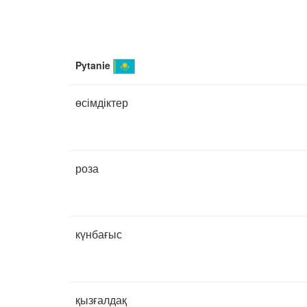
Pytanie
өсімдіктер
роза
күнбағыс
қызғалдақ