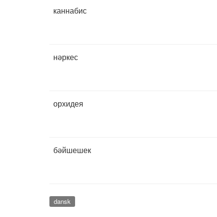
каннабис
нәркес
орхидея
бәйшешек
dansk