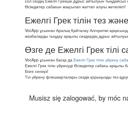
сол сөздің Ежелгі Грекше дұрыс айтылуын тыңдайсыз
Өсімдіктер сабағын жақсылап жаттап алуғы жеткілікті!
Ежелгі Грек тілін тез және
VocApp ұсынған Аралық Қайталау Алгоритмі арқасында
жазбаларды тыңдау арқылы сөздердің дұрыс айтылуы
Өзге де Ежелгі Грек тілі 
VocApp ұсынған басқа да
Ежелгі Грек тілін үйрену са
Ежелгі Грек тілін үйренуді Өсімдіктер сабағы арқылы ба
Бізге сеніңіз!
Тіл үйрену флешкарталары сөздік қорыңызды тез құруға ж
Musisz się zalogować, by móc n