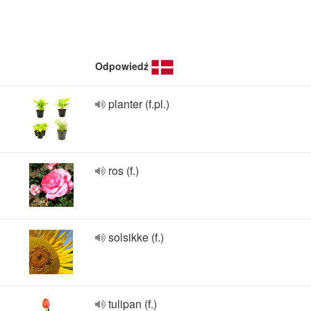
Odpowiedź
planter (f.pl.)
ros (f.)
solsikke (f.)
tulipan (f.)