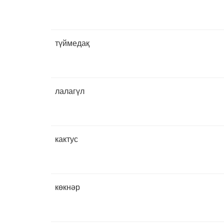
түймедақ
лалагүл
кактус
көкнәр