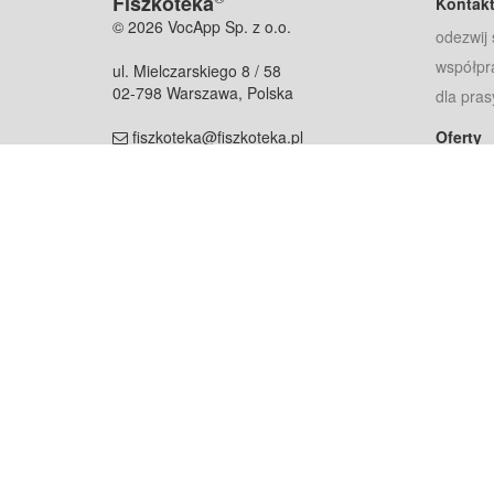
Fiszkoteka
Kontak
© 2026 VocApp Sp. z o.o.
odezwij 
współpr
ul. Mielczarskiego 8 / 58
02-798 Warszawa, Polska
dla pras
fiszkoteka@fiszkoteka.pl
Oferty
dla rodz
NIP: 951 245 79 19
dla kore
REGON: 369 727 696
Pomoc
Najczęst
Projekt współf