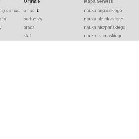
t
O firmie
Mapa Serwisu
się do nas
o nas
nauka angielskiego
aca
partnerzy
nauka niemieckiego
y
praca
nauka hiszpańskiego
staż
nauka francuskiego
blog
nauka rosyjskiego
in
2000+ opinii
nauka norweskiego
petytorów
nauka szwedzkiego
Warunki
fiszki
100% gwarancja
sze pytania
najnowsze lekcje
regulamin
Extra
prywatność i ciasteczka
RODO
plugin
inansowany przez Unię Europejską ze środków Europejskiego Funduszu Rozwoju Regionalnego w ramach Programu Operacyjnego Int