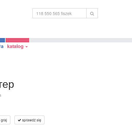
ła
katalog
тер
a
graj
sprawdź się