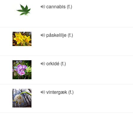
cannabis (f.)
påskelilje (f.)
orkidé (f.)
vintergæk (f.)