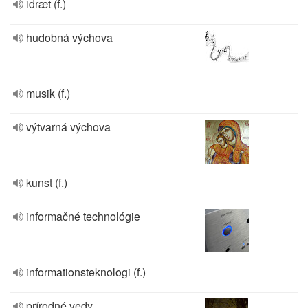
idræt (f.)
hudobná výchova
musik (f.)
výtvarná výchova
kunst (f.)
informačné technológie
informationsteknologi (f.)
prírodné vedy