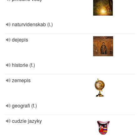
naturvidenskab (i.)
dejepis
historie (f.)
zemepis
geografi (f.)
cudzie jazyky