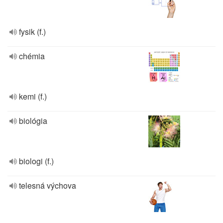
fysik (f.)
chémia
kemi (f.)
biológia
biologi (f.)
telesná výchova