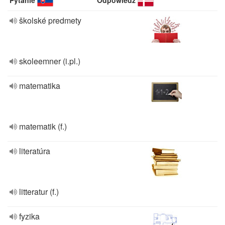
Pytanie
Odpowiedź
školské predmety
skoleemner (i.pl.)
matematika
matematik (f.)
literatúra
litteratur (f.)
fyzika