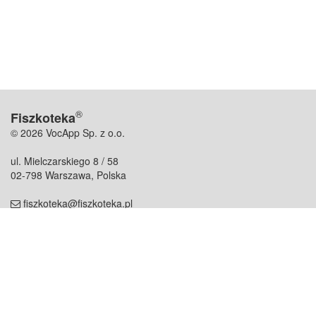
®
Fiszkoteka
© 2026 VocApp Sp. z o.o.
ul. Mielczarskiego 8 / 58
02-798 Warszawa, Polska
fiszkoteka@fiszkoteka.pl
NIP: 951 245 79 19
REGON: 369 727 696