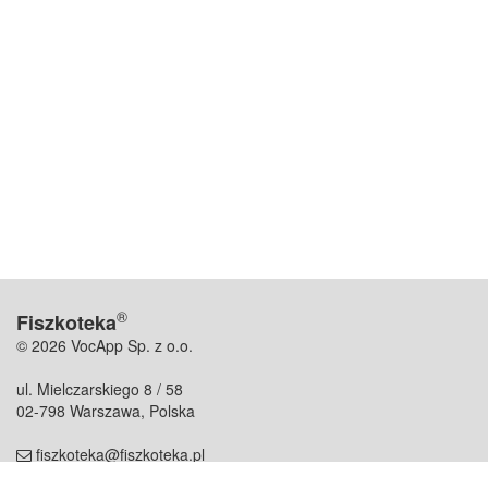
®
Fiszkoteka
© 2026 VocApp Sp. z o.o.
ul. Mielczarskiego 8 / 58
02-798 Warszawa, Polska
fiszkoteka@fiszkoteka.pl