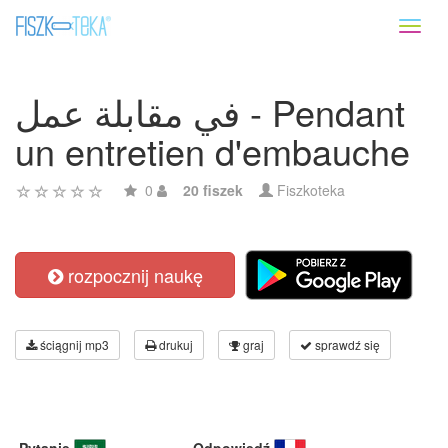
Toggl
naviga
في مقابلة عمل - Pendant
un entretien d'embauche
0
20 fiszek
Fiszkoteka
rozpocznij naukę
ściągnij mp3
drukuj
graj
sprawdź się