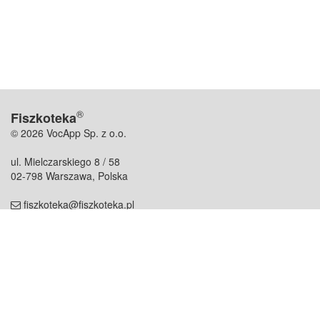
®
Fiszkoteka
© 2026 VocApp Sp. z o.o.
ul. Mielczarskiego 8 / 58
02-798 Warszawa, Polska
fiszkoteka@fiszkoteka.pl
NIP: 951 245 79 19
REGON: 369 727 696