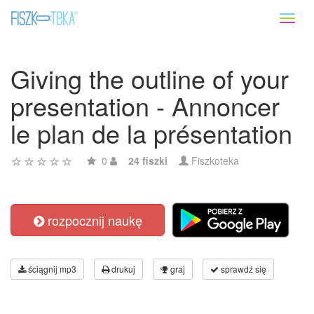
Toggl
naviga
Giving the outline of your
presentation - Annoncer
le plan de la présentation
0
24 fiszki
Fiszkoteka
rozpocznij naukę
ściągnij mp3
drukuj
graj
sprawdź się