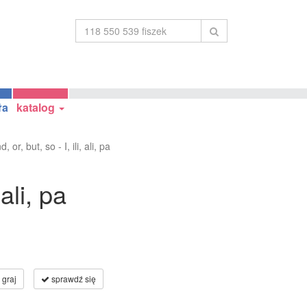
ła
katalog
d, or, but, so - I, ili, ali, pa
 ali, pa
graj
sprawdź się