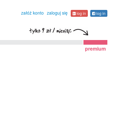
załóż konto
zaloguj się
log in
log in
premium