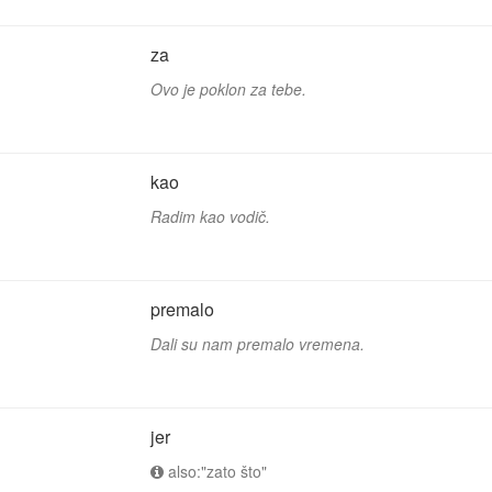
za
Ovo je poklon za tebe.
kao
Radim kao vodič.
premalo
Dali su nam premalo vremena.
jer
also:"zato što"