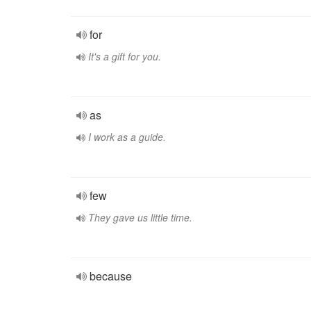
for
It's a gift for you.
as
I work as a guide.
few
They gave us little time.
because