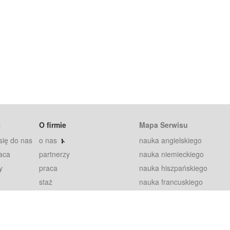
t
O firmie
Mapa Serwisu
się do nas
o nas
nauka angielskiego
aca
partnerzy
nauka niemieckiego
y
praca
nauka hiszpańskiego
staż
nauka francuskiego
blog
nauka rosyjskiego
in
2000+ opinii
nauka norweskiego
petytorów
nauka szwedzkiego
Warunki