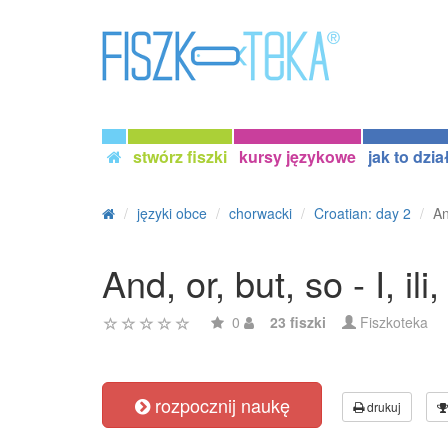
stwórz fiszki
kursy językowe
jak to dzia
języki obce
chorwacki
Croatian: day 2
An
And, or, but, so - I, ili,
0
23 fiszki
Fiszkoteka
rozpocznij naukę
drukuj