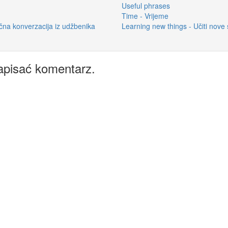
Useful phrases
Time - Vrijeme
ična konverzacija iz udžbenika
Learning new things - Učiti nove 
apisać komentarz.