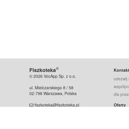
®
Fiszkoteka
Kontak
© 2026 VocApp Sp. z o.o.
odezwij 
współpr
ul. Mielczarskiego 8 / 58
02-798 Warszawa, Polska
dla pras
fiszkoteka@fiszkoteka.pl
Oferty
dla rodz
NIP: 951 245 79 19
dla kore
REGON: 369 727 696