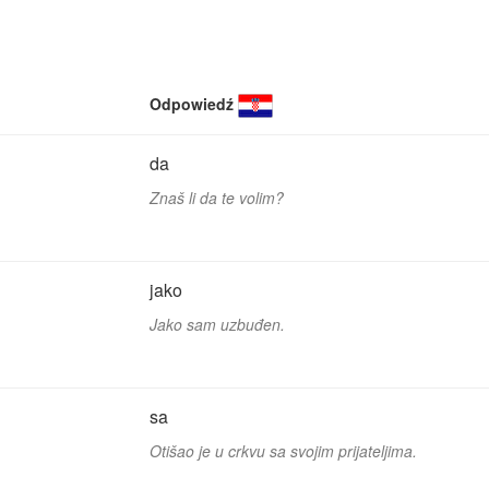
Odpowiedź
da
Znaš li da te volim?
jako
Jako sam uzbuđen.
sa
Otišao je u crkvu sa svojim prijateljima.