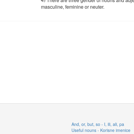
There are three gender of nouns and adje
masculine, feminine or neuter.
And, or, but, so - I, ili, ali, pa
Useful nouns - Korisne imenice