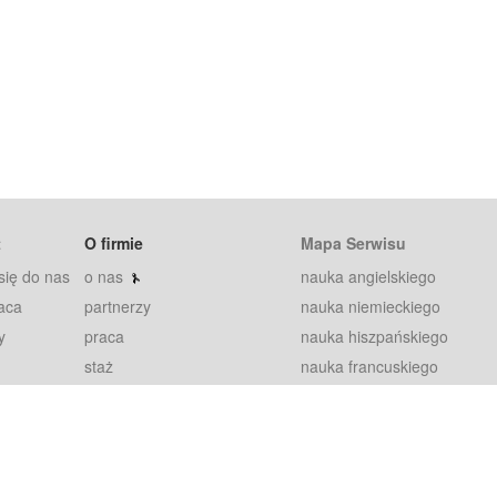
t
O firmie
Mapa Serwisu
się do nas
o nas
nauka angielskiego
aca
partnerzy
nauka niemieckiego
y
praca
nauka hiszpańskiego
staż
nauka francuskiego
blog
nauka rosyjskiego
in
2000+ opinii
nauka norweskiego
petytorów
nauka szwedzkiego
Warunki
fiszki