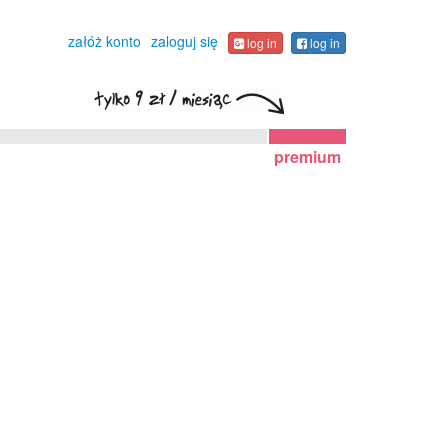
załóż konto
zaloguj się
log in
log in
premium