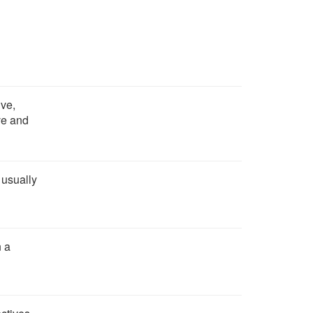
ive,
ive and
 usually
n a