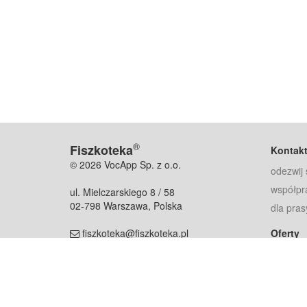
®
Fiszkoteka
Kontak
© 2026 VocApp Sp. z o.o.
odezwij 
współpr
ul. Mielczarskiego 8 / 58
02-798 Warszawa, Polska
dla pras
fiszkoteka@fiszkoteka.pl
Oferty
dla rodz
NIP: 951 245 79 19
dla kore
REGON: 369 727 696
Pomoc