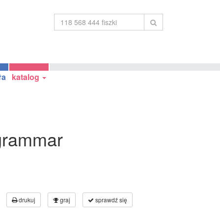
ła
katalog
 grammar
drukuj
graj
sprawdź się