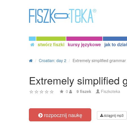
stwórz fiszki
kursy językowe
jak to dzia
Croatian: day 2
Extremely simplified grammar
Extremely simplified
0
9 fiszek
Fiszkoteka
rozpocznij naukę
ściągnij mp3