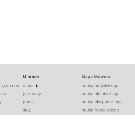
t
O firmie
Mapa Serwisu
się do nas
o nas
nauka angielskiego
aca
partnerzy
nauka niemieckiego
y
praca
nauka hiszpańskiego
staż
nauka francuskiego
blog
nauka rosyjskiego
in
2000+ opinii
nauka norweskiego
petytorów
nauka szwedzkiego