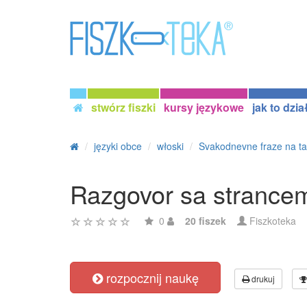
stwórz fiszki
kursy językowe
jak to dzia
języki obce
włoski
Svakodnevne fraze na ta
Razgovor sa strancem
0
20 fiszek
Fiszkoteka
rozpocznij naukę
drukuj