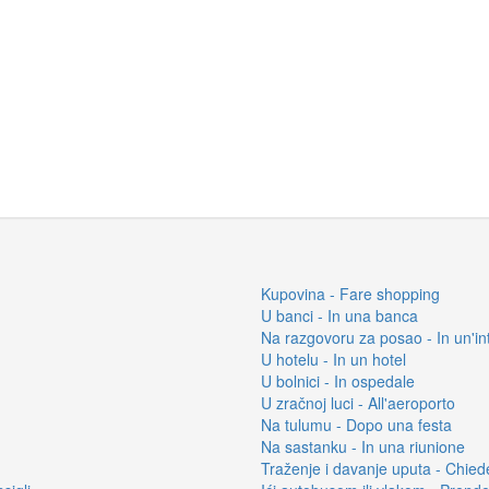
Kupovina - Fare shopping
U banci - In una banca
Na razgovoru za posao - In un'int
U hotelu - In un hotel
U bolnici - In ospedale
U zračnoj luci - All'aeroporto
Na tulumu - Dopo una festa
Na sastanku - In una riunione
Traženje i davanje uputa - Chied