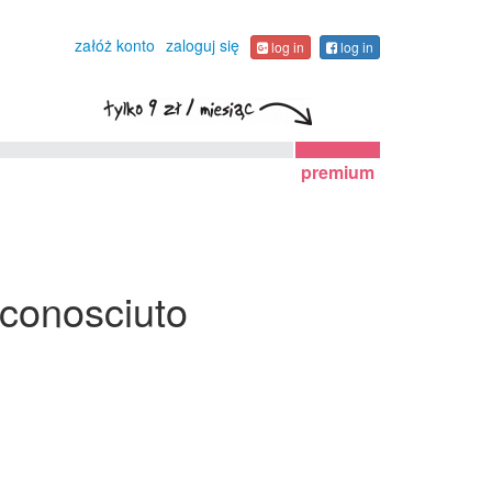
załóż konto
zaloguj się
log in
log in
premium
conosciuto