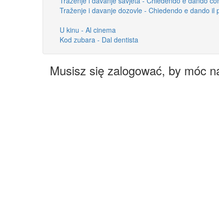
Traženje i davanje savjeta - Chiedendo e dando con
Traženje i davanje dozovle - Chiedendo e dando il
U kinu - Al cinema
Kod zubara - Dal dentista
Musisz się zalogować, by móc n