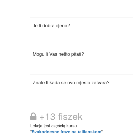
Je li dobra cjena?
Mogu li Vas nešto pitati?
Znate li kada se ovo mjesto zatvara?
+13 fiszek
Lekcja jest częścią kursu
"
Svakodnevne fraze na talijanskom
"