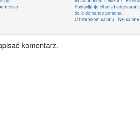
sigli
Ići autobusom ili vlakom - Prend
 permesso
Postavljanje pitanja i odgovaran
delle domande personali
U frizerskom salonu - Nel salone 
apisać komentarz.