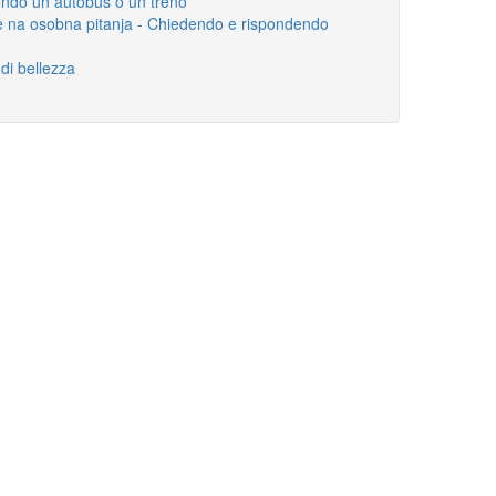
endo un autobus o un treno
je na osobna pitanja - Chiedendo e rispondendo
di bellezza