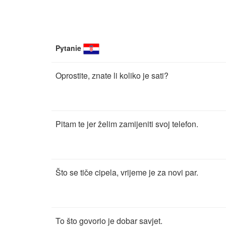
Pytanie
Oprostite, znate li koliko je sati?
Pitam te jer želim zamijeniti svoj telefon.
Što se tiče cipela, vrijeme je za novi par.
To što govorio je dobar savjet.