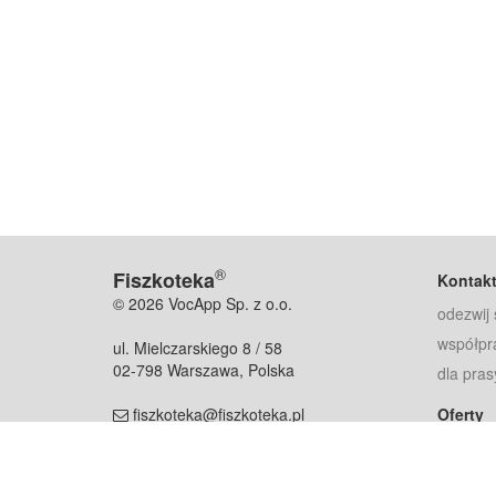
®
Fiszkoteka
Kontak
© 2026 VocApp Sp. z o.o.
odezwij 
współpr
ul. Mielczarskiego 8 / 58
02-798 Warszawa, Polska
dla pras
fiszkoteka@fiszkoteka.pl
Oferty
dla rodz
NIP: 951 245 79 19
dla kore
REGON: 369 727 696