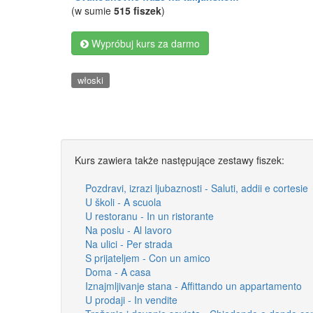
(w sumie
515 fiszek
)
Wypróbuj kurs za darmo
włoski
Kurs zawiera także następujące zestawy fiszek:
Pozdravi, izrazi ljubaznosti - Saluti, addii e cortesie
U školi - A scuola
U restoranu - In un ristorante
Na poslu - Al lavoro
Na ulici - Per strada
S prijateljem - Con un amico
Doma - A casa
Iznajmljivanje stana - Affittando un appartamento
U prodaji - In vendite