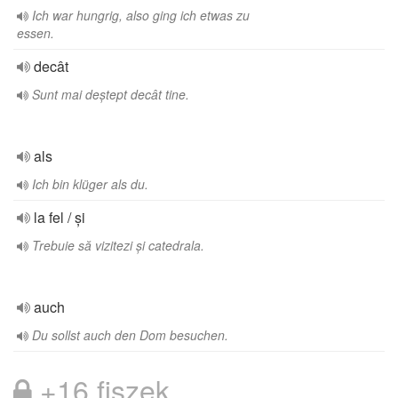
Ich war hungrig, also ging ich etwas zu
essen.
decât
Sunt mai deștept decât tine.
als
Ich bin klüger als du.
la fel / și
Trebuie să vizitezi și catedrala.
auch
Du sollst auch den Dom besuchen.
+16 fiszek