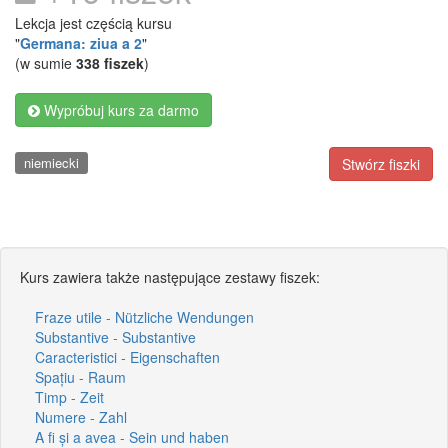
Lekcja jest częścią kursu
"
Germana: ziua a 2
"
(w sumie
338 fiszek
)
Wypróbuj kurs za darmo
niemiecki
Stwórz fiszki
Kurs zawiera także następujące zestawy fiszek:
Fraze utile - Nützliche Wendungen
Substantive - Substantive
Caracteristici - Eigenschaften
Spațiu - Raum
Timp - Zeit
Numere - Zahl
A fi și a avea - Sein und haben