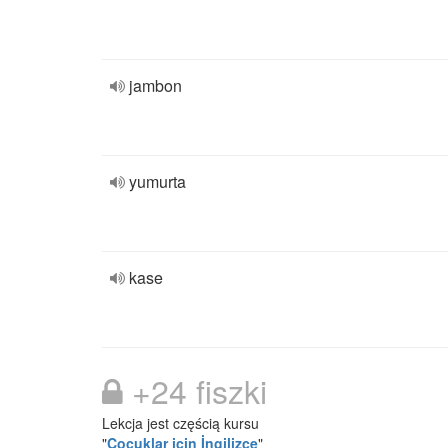
jambon
yumurta
kase
+24 fiszki
Lekcja jest częścią kursu
"
Çocuklar için İngilizce
"