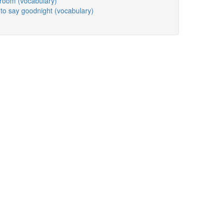
hroom (vocabulary)
to say goodnight (vocabulary)