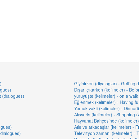
)
Giyinirken (diyaloglar) - Getting
ogues)
Dışarı çıkarken (kelimeler) - Bef
t (dialogues)
yürüyüşte (kelimeler) - on a walk
Eğlenmek (kelimeler) - Having fu
Yemek vakti (kelimeler) - Dinner
Alışveriş (kelimeler) - Shopping 
Hayvanat Bahçesinde (kelimeler) 
ogues)
Aile ve arkadaşlar (kelimeler) - 
(dialogues)
Televizyon zamanı (kelimeler) - 