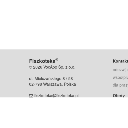
®
Fiszkoteka
Kontak
© 2026 VocApp Sp. z o.o.
odezwij 
współpr
ul. Mielczarskiego 8 / 58
02-798 Warszawa, Polska
dla pras
fiszkoteka@fiszkoteka.pl
Oferty
dla rodz
NIP: 951 245 79 19
dla kore
REGON: 369 727 696
Pomoc