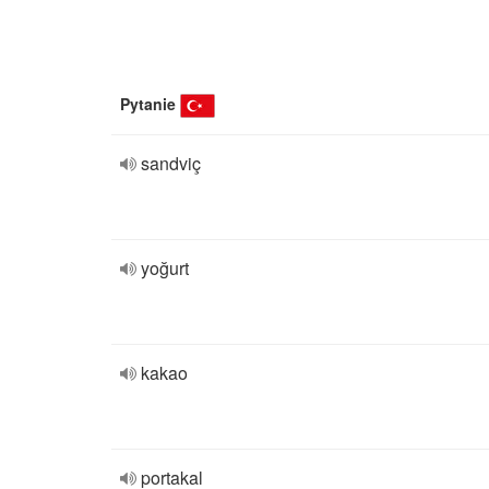
Pytanie
sandviç
yoğurt
kakao
portakal