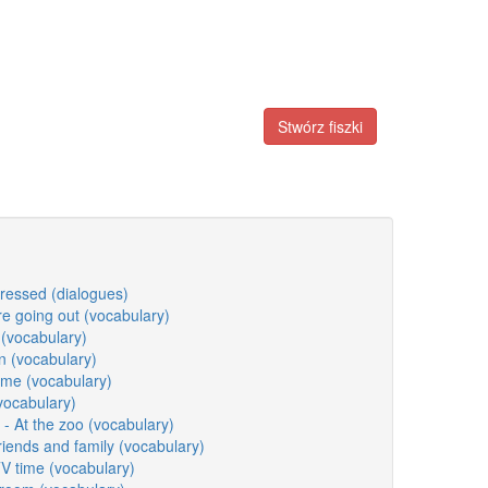
Stwórz fiszki
 dressed (dialogues)
ore going out (vocabulary)
 (vocabulary)
n (vocabulary)
time (vocabulary)
(vocabulary)
- At the zoo (vocabulary)
Friends and family (vocabulary)
TV time (vocabulary)