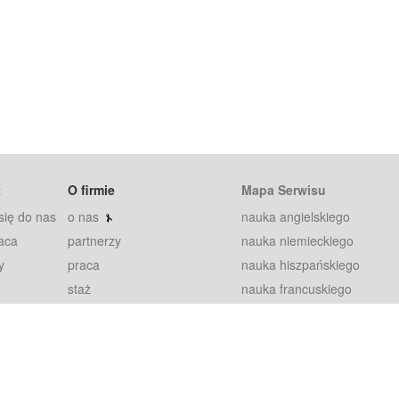
t
O firmie
Mapa Serwisu
się do nas
o nas
nauka angielskiego
aca
partnerzy
nauka niemieckiego
y
praca
nauka hiszpańskiego
staż
nauka francuskiego
blog
nauka rosyjskiego
in
2000+ opinii
nauka norweskiego
petytorów
nauka szwedzkiego
Warunki
fiszki
100% gwarancja