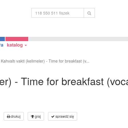
ła
katalog
Kahvaltı vakti (kelimeler) - Time for breakfast (v...
ler) - Time for breakfast (vo
drukuj
graj
sprawdź się