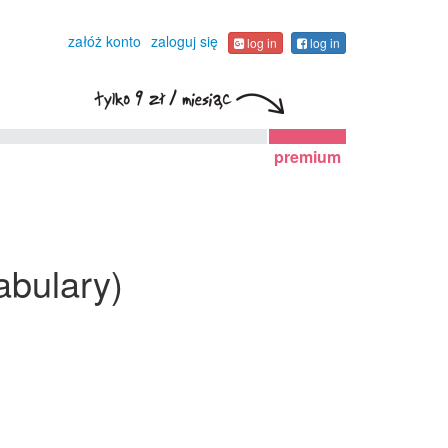
załóż konto
zaloguj się
log in
log in
premium
cabulary)