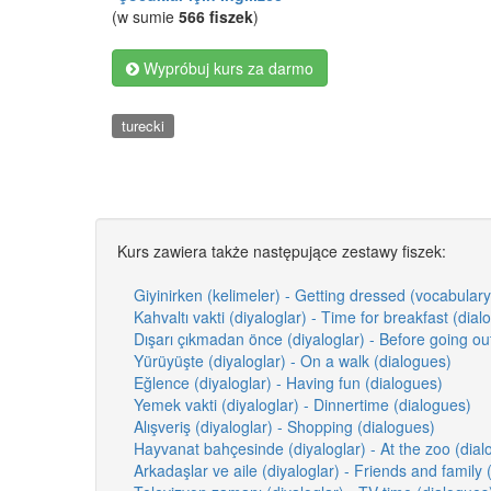
(w sumie
566 fiszek
)
Wypróbuj kurs za darmo
turecki
Kurs zawiera także następujące zestawy fiszek:
Giyinirken (kelimeler) - Getting dressed (vocabulary
Kahvaltı vakti (diyaloglar) - Time for breakfast (dial
Dışarı çıkmadan önce (diyaloglar) - Before going ou
Yürüyüşte (diyaloglar) - On a walk (dialogues)
Eğlence (diyaloglar) - Having fun (dialogues)
Yemek vakti (diyaloglar) - Dinnertime (dialogues)
Alışveriş (diyaloglar) - Shopping (dialogues)
Hayvanat bahçesinde (diyaloglar) - At the zoo (dial
Arkadaşlar ve aile (diyaloglar) - Friends and family 