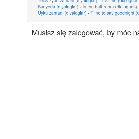
Televizyon zamanı (diyaloglar) - TV time (dialogues
Banyoda (diyaloglar) - In the bathroom (dialogues)
Uyku zamanı (diyaloglar) - Time to say goodnight (
Musisz się zalogować, by móc n