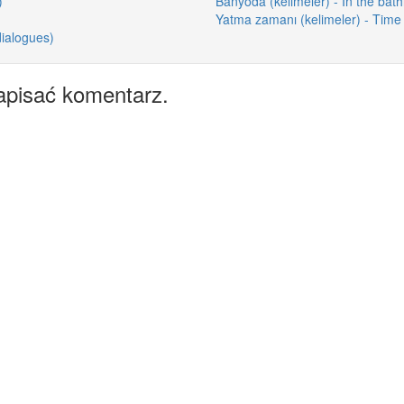
)
Banyoda (kelimeler) - In the bat
Yatma zamanı (kelimeler) - Time 
dialogues)
apisać komentarz.