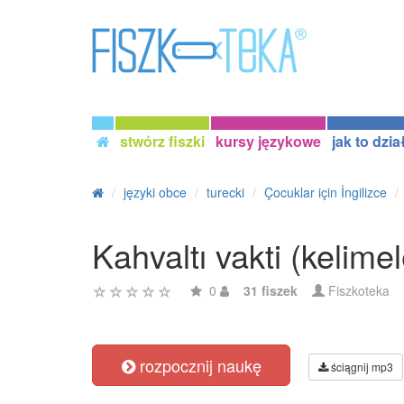
stwórz fiszki
kursy językowe
jak to dzia
języki obce
turecki
Çocuklar için İngilizce
Kahvaltı vakti (kelime
0
31 fiszek
Fiszkoteka
rozpocznij naukę
ściągnij mp3