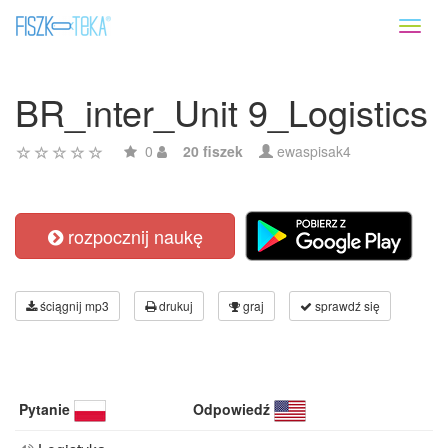
Toggl
naviga
BR_inter_Unit 9_Logistics
0
20 fiszek
ewaspisak4
rozpocznij naukę
ściągnij mp3
drukuj
graj
sprawdź się
Pytanie
Odpowiedź