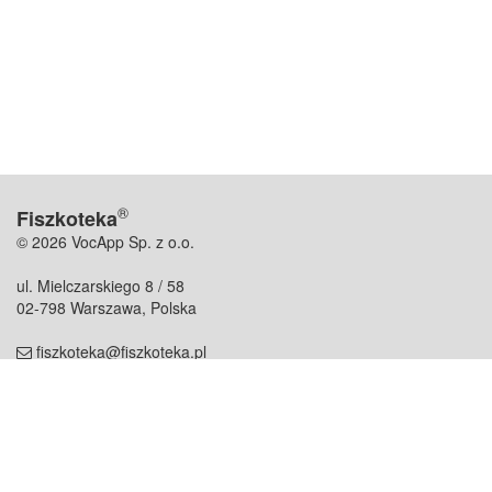
®
Fiszkoteka
© 2026 VocApp Sp. z o.o.
ul. Mielczarskiego 8 / 58
02-798 Warszawa, Polska
fiszkoteka@fiszkoteka.pl
NIP: 951 245 79 19
REGON: 369 727 696