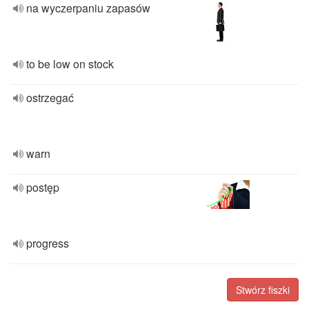
na wyczerpaniu zapasów
to be low on stock
ostrzegać
warn
postęp
progress
Stwórz fiszki