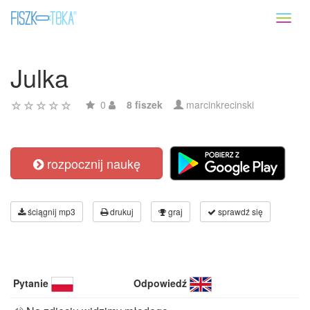
Toggl
naviga
Julka
0
8 fiszek
marcinkrecinski
rozpocznij naukę
ściągnij mp3
drukuj
graj
sprawdź się
Pytanie
Odpowiedź