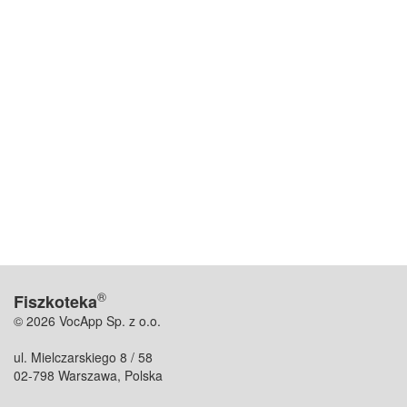
®
Fiszkoteka
© 2026 VocApp Sp. z o.o.
ul. Mielczarskiego 8 / 58
02-798 Warszawa, Polska