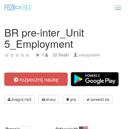
Toggl
naviga
BR pre-inter_Unit
5_Employment
0
22 fiszki
ewaspisak4
rozpocznij naukę
ściągnij mp3
drukuj
graj
sprawdź się