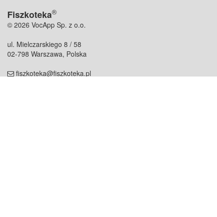
®
Fiszkoteka
© 2026 VocApp Sp. z o.o.
ul. Mielczarskiego 8 / 58
02-798 Warszawa, Polska
fiszkoteka@fiszkoteka.pl
NIP: 951 245 79 19
REGON: 369 727 696
Kontakt
O firmie
odezwij się do nas
o nas
współpraca
partnerzy