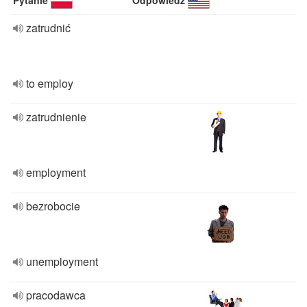
Pytanie
Odpowiedź
zatrudnić
to employ
zatrudnienie
employment
bezrobocie
unemployment
pracodawca