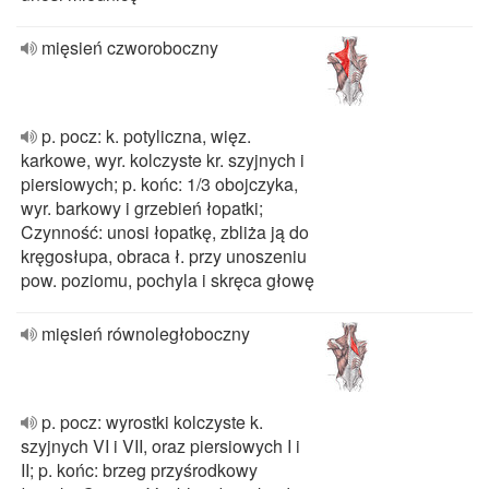
mięsień czworoboczny
p. pocz: k. potyliczna, więz.
karkowe, wyr. kolczyste kr. szyjnych i
piersiowych; p. końc: 1/3 obojczyka,
wyr. barkowy i grzebień łopatki;
Czynność: unosi łopatkę, zbliża ją do
kręgosłupa, obraca ł. przy unoszeniu
pow. poziomu, pochyla i skręca głowę
mięsień równoległoboczny
p. pocz: wyrostki kolczyste k.
szyjnych VI i VII, oraz piersiowych I i
II; p. końc: brzeg przyśrodkowy