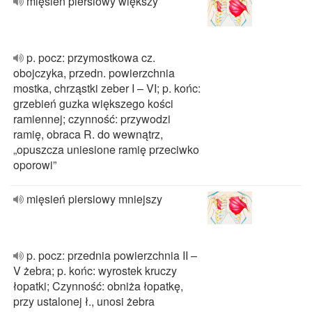
mięsień piersiowy większy
p. pocz: przymostkowa cz.
obojczyka, przedn. powierzchnia
mostka, chrząstki zeber I – VI; p. końc:
grzebień guzka większego kości
ramiennej; czynność: przywodzi
ramię, obraca R. do wewnątrz,
„opuszcza uniesione ramię przeciwko
oporowi”
mięsień piersiowy mniejszy
p. pocz: przednia powierzchnia II –
V żebra; p. końc: wyrostek kruczy
łopatki; Czynność: obniża łopatkę,
przy ustalonej ł., unosi żebra