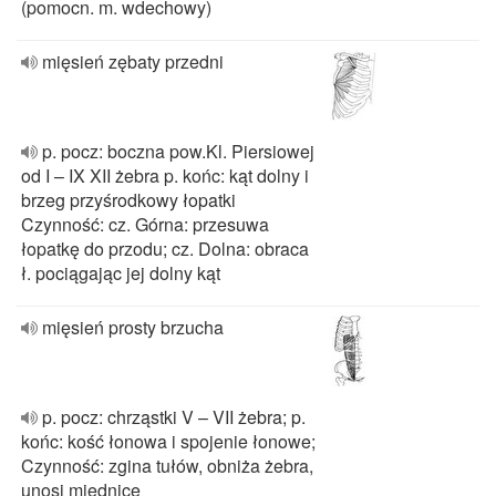
(pomocn. m. wdechowy)
mięsień zębaty przedni
p. pocz: boczna pow.Kl. Piersiowej
od I – IX XII żebra p. końc: kąt dolny i
brzeg przyśrodkowy łopatki
Czynność: cz. Górna: przesuwa
łopatkę do przodu; cz. Dolna: obraca
ł. pociągając jej dolny kąt
mięsień prosty brzucha
p. pocz: chrząstki V – VII żebra; p.
końc: kość łonowa i spojenie łonowe;
Czynność: zgina tułów, obniża żebra,
unosi miednicę