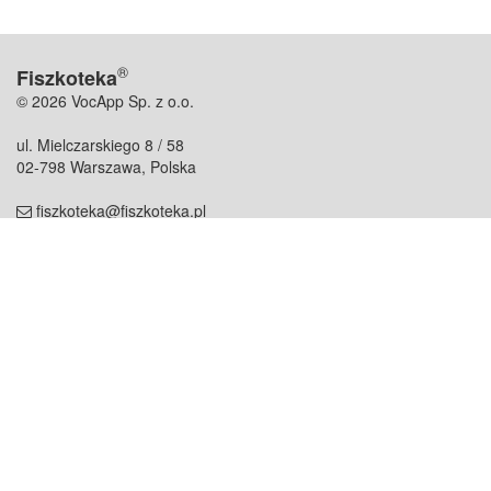
®
Fiszkoteka
© 2026 VocApp Sp. z o.o.
ul. Mielczarskiego 8 / 58
02-798 Warszawa, Polska
fiszkoteka@fiszkoteka.pl
NIP: 951 245 79 19
REGON: 369 727 696
Kontakt
O firmie