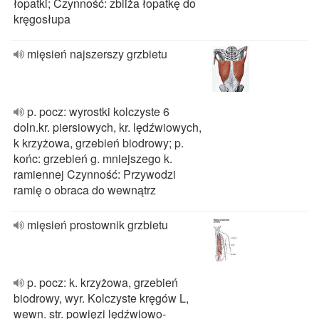
łopatki; Czynność: zbliża łopatkę do
kręgosłupa
mięsień najszerszy grzbietu
p. pocz: wyrostki kolczyste 6
doln.kr. piersiowych, kr. lędźwiowych,
k krzyżowa, grzebień biodrowy; p.
końc: grzebień g. mniejszego k.
ramiennej Czynność: Przywodzi
ramię o obraca do wewnątrz
mięsień prostownik grzbietu
p. pocz: k. krzyżowa, grzebień
biodrowy, wyr. Kolczyste kręgów L,
wewn. str. powięzi lędźwiowo-