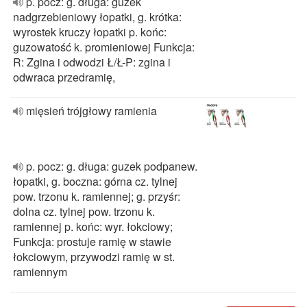
p. pocz: g. długa: guzek
nadgrzebieniowy łopatki, g. krótka:
wyrostek kruczy łopatki p. końc:
guzowatość k. promieniowej Funkcja:
R: Zgina i odwodzi Ł/Ł-P: zgina i
odwraca przedramię,
mięsień trójgłowy ramienia
p. pocz: g. długa: guzek podpanew.
łopatki, g. boczna: górna cz. tylnej
pow. trzonu k. ramiennej; g. przyśr:
dolna cz. tylnej pow. trzonu k.
ramiennej p. końc: wyr. łokciowy;
Funkcja: prostuje ramię w stawie
łokciowym, przywodzi ramię w st.
ramiennym