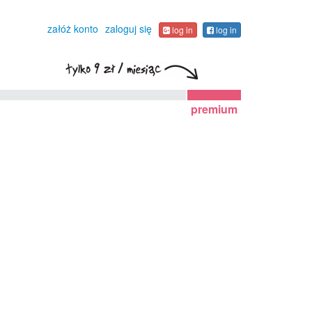
załóż konto
zaloguj się
log in
log in
premium