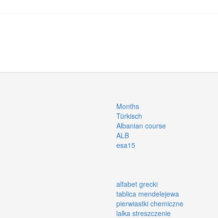
Months
Türkisch
Albanian course
ALB
esa15
alfabet grecki
tablica mendelejewa
pierwiastki chemiczne
lalka streszczenie