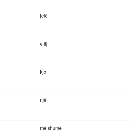
jetë
e tij
kjo
një
më shumë