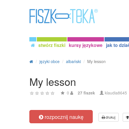
stwórz fiszki
kursy językowe
jak to dzia
języki obce
albański
My lesson
My lesson
0
27 fiszek
klaudia8645
rozpocznij naukę
drukuj