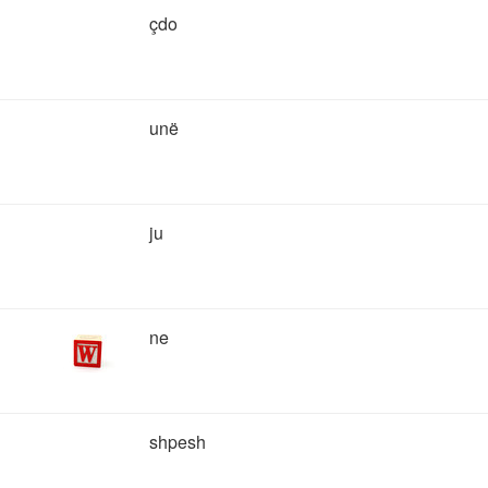
çdo
unë
ju
ne
shpesh