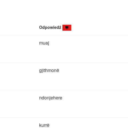
Odpowiedź
muaj
gjithmonë
ndonjehere
kurrë