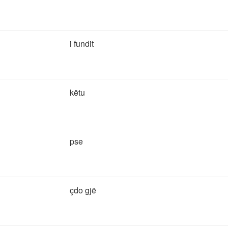
i fundit
këtu
pse
çdo gjë