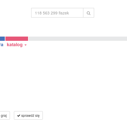
ła
katalog
graj
sprawdź się