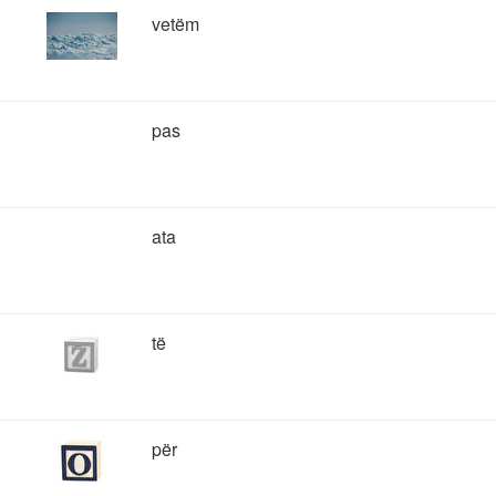
vetëm
pas
ata
të
për