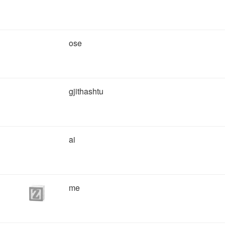
ose
gjithashtu
ai
me