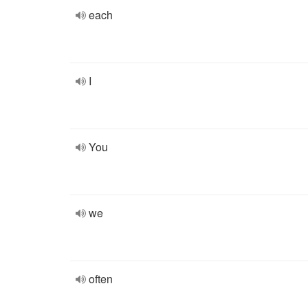
each
I
You
we
often