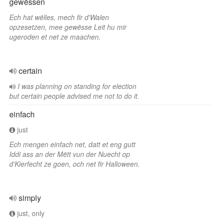
gewëssen
Ech hat wëlles, mech fir d'Walen
opzesetzen, mee gewësse Leit hu mir
ugeroden et net ze maachen.
certain
I was planning on standing for election
but certain people advised me not to do it.
einfach
just
Ech mengen einfach net, datt et eng gutt
Iddi ass an der Mëtt vun der Nuecht op
d'Kierfecht ze goen, och net fir Halloween.
simply
just, only