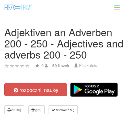
Toggl
naviga
Adjektiven an Adverben
200 - 250 - Adjectives and
adverbs 200 - 250
0
50 fiszek
Fiszkoteka
rozpocznij naukę
drukuj
graj
sprawdź się