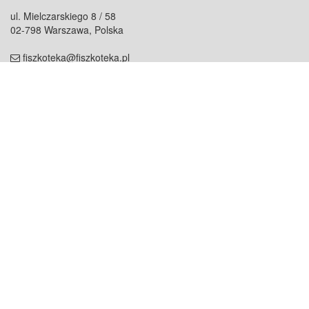
ul. Mielczarskiego 8 / 58
02-798 Warszawa, Polska
fiszkoteka@fiszkoteka.pl
NIP: 951 245 79 19
REGON: 369 727 696
Kontakt
O firmie
odezwij się do nas
o nas
współpraca
partnerzy
dla prasy
praca
staż
Oferty