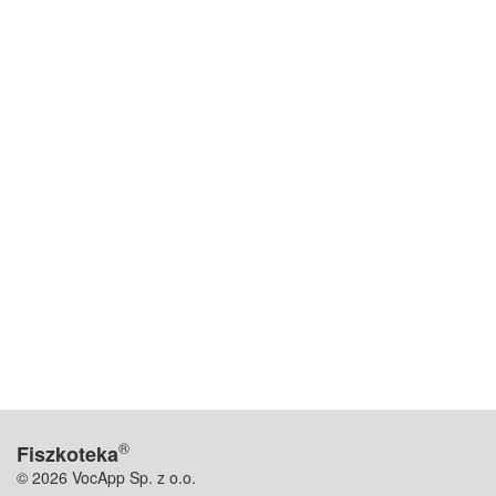
®
Fiszkoteka
© 2026 VocApp Sp. z o.o.