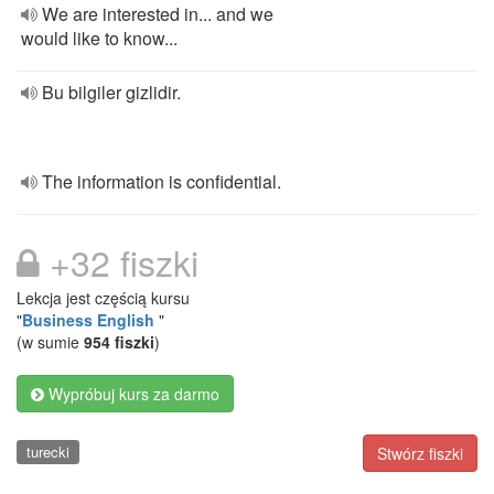
We are interested in... and we
would like to know...
Bu bilgiler gizlidir.
The information is confidential.
+32 fiszki
Lekcja jest częścią kursu
"
Business English
"
(w sumie
954 fiszki
)
Wypróbuj kurs za darmo
turecki
Stwórz fiszki