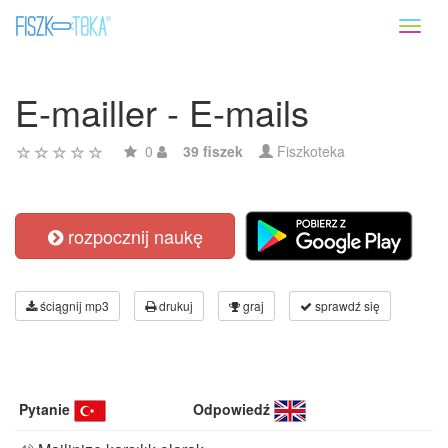
Toggl
naviga
E-mailler - E-mails
0
39 fiszek
Fiszkoteka
rozpocznij naukę
ściągnij mp3
drukuj
graj
sprawdź się
Pytanie
Odpowiedź