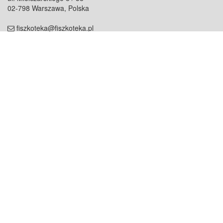
02-798 Warszawa, Polska
fiszkoteka@fiszkoteka.pl
NIP: 951 245 79 19
REGON: 369 727 696
Kontakt
O firmie
odezwij się do nas
o nas
współpraca
partnerzy
dla prasy
praca
staż
Oferty
blog
dla rodzin