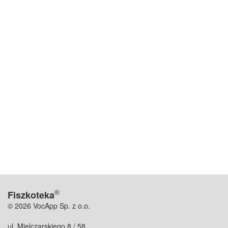
®
Fiszkoteka
© 2026 VocApp Sp. z o.o.
ul. Mielczarskiego 8 / 58