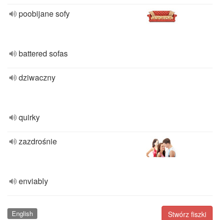
poobijane sofy
battered sofas
dziwaczny
quirky
zazdrośnie
enviably
English
Stwórz fiszki