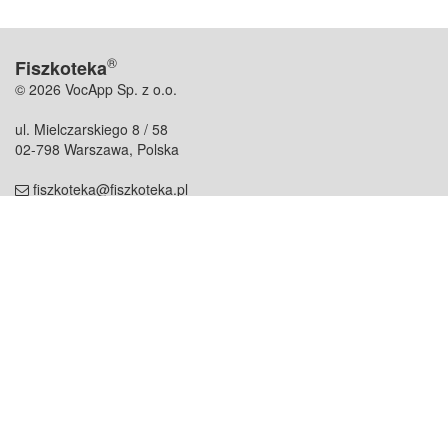
®
Fiszkoteka
© 2026 VocApp Sp. z o.o.
ul. Mielczarskiego 8 / 58
02-798 Warszawa, Polska
fiszkoteka@fiszkoteka.pl
NIP: 951 245 79 19
REGON: 369 727 696
Kontakt
O firmie