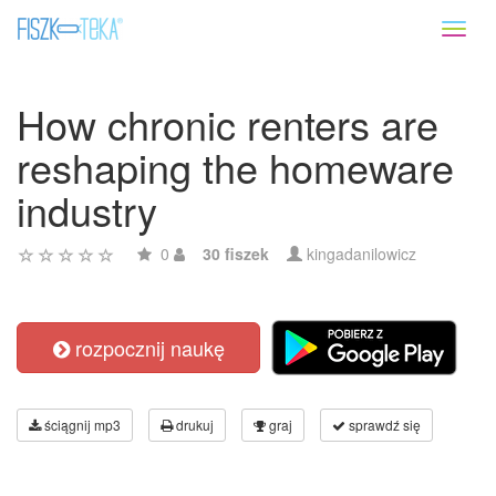
Toggl
naviga
How chronic renters are
reshaping the homeware
industry
0
30 fiszek
kingadanilowicz
rozpocznij naukę
ściągnij mp3
drukuj
graj
sprawdź się