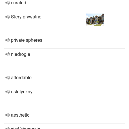
curated
Sfery prywatne
private spheres
niedrogie
affordable
estetyczny
aesthetic
stać/stagnacja