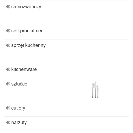
samozwańczy
self-proclaimed
sprzęt kuchenny
kitchenware
sztućce
cutlery
narzuty