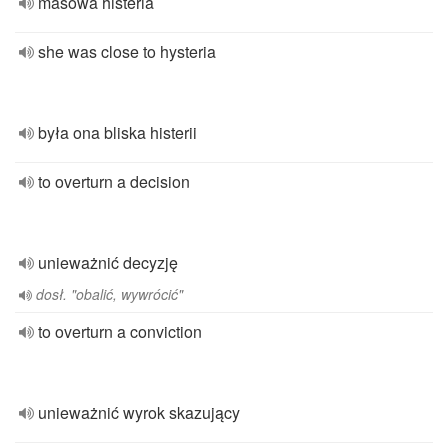
masowa histeria
she was close to hysteria
była ona bliska histerii
to overturn a decision
unieważnić decyzję
dosł. "obalić, wywrócić"
to overturn a conviction
unieważnić wyrok skazujący