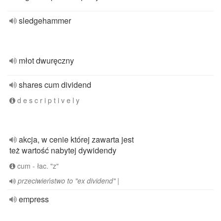
sledgehammer
młot dwuręczny
shares cum dividend
d e s c r i p t i v e l y
akcja, w cenie której zawarta jest
też wartość nabytej dywidendy
cum - łac. "z"
przeciwieństwo to "ex dividend" |
empress