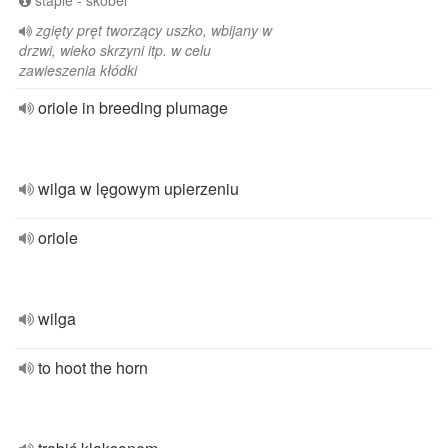
staple - skobel
zgięty pręt tworzący uszko, wbijany w
drzwi, wieko skrzyni itp. w celu
zawieszenia kłódki
oriole in breeding plumage
wilga w lęgowym upierzeniu
oriole
wilga
to hoot the horn