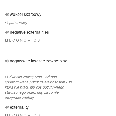
weksel skarbowy
państwowy
negative externalities
E C O N O M I C S
negatywne kwestie zewnętrzne
Kwestia zewnętrzna - szkoda
spowodowana przez działalność firmy, za
którą nie płaci, lub coś pozytywnego
stworzonego przez nią, za co nie
otrzymuje zapłaty.
externality
E C O N O M I C S