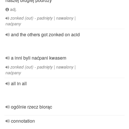
naszej długiej podróży
adj.
zonked (out) - padnięty | nawalony |
naćpany
and the others got zonked on acid
a inni byli naćpani kwasem
zonked (out) - padnięty | nawalony |
naćpany
all in all
ogólnie rzecz biorąc
connotation