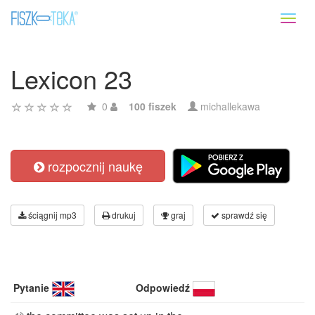
Toggl
naviga
Lexicon 23
0
100 fiszek
michallekawa
rozpocznij naukę
ściągnij mp3
drukuj
graj
sprawdź się
Pytanie
Odpowiedź