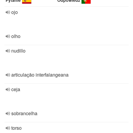
Pytanie
Odpowiedź
ojo
olho
nudillo
articulação interfalangeana
ceja
sobrancelha
torso