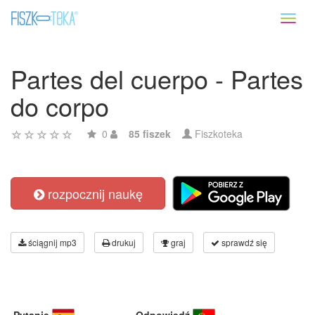
Toggl
naviga
Partes del cuerpo - Partes
do corpo
0
85 fiszek
Fiszkoteka
rozpocznij naukę
ściągnij mp3
drukuj
graj
sprawdź się