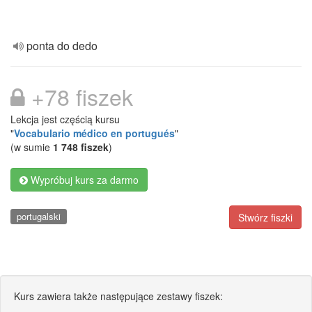
ponta do dedo
+78 fiszek
Lekcja jest częścią kursu
"
Vocabulario médico en portugués
"
(w sumie
1 748 fiszek
)
Wypróbuj kurs za darmo
portugalski
Stwórz fiszki
Kurs zawiera także następujące zestawy fiszek: