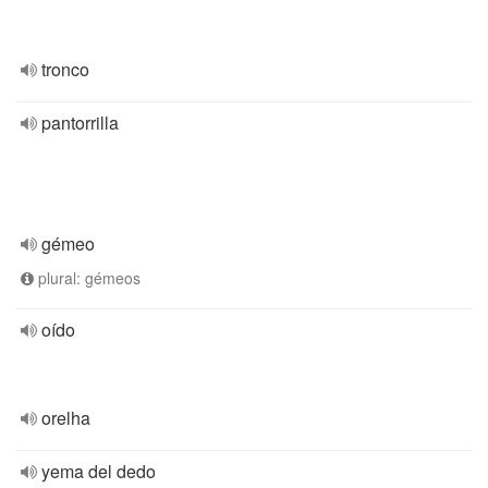
tronco
pantorrilla
gémeo
plural: gémeos
oído
orelha
yema del dedo