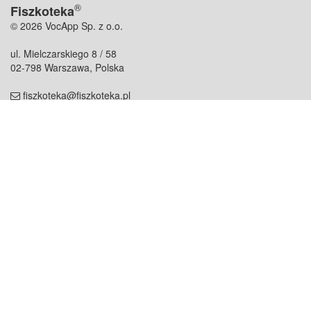
®
Fiszkoteka
© 2026 VocApp Sp. z o.o.
ul. Mielczarskiego 8 / 58
02-798 Warszawa, Polska
fiszkoteka@fiszkoteka.pl
NIP: 951 245 79 19
REGON: 369 727 696
Kontakt
O firmie
odezwij się do nas
o nas
współpraca
partnerzy