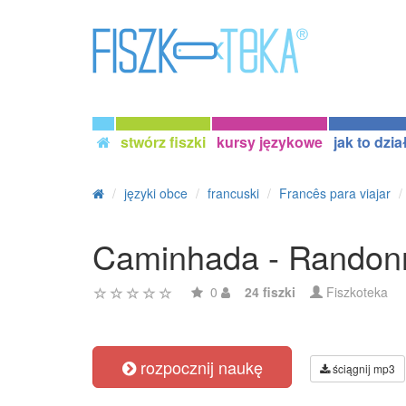
stwórz fiszki
kursy językowe
jak to dzia
języki obce
francuski
Francês para viajar
Caminhada - Randon
0
24 fiszki
Fiszkoteka
rozpocznij naukę
ściągnij mp3