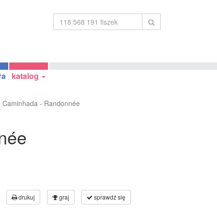
ła
katalog
Caminhada - Randonnée
née
drukuj
graj
sprawdź się