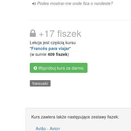
Podes mostrar-me onde fica o nordeste?
+17 fiszek
Lekcja jest częścią kursu
"
Francês para viajar
"
(w sumie
409 fiszek
)
Wypróbuj kurs za darmo
francuski
Kurs zawiera także następujące zestawy fiszek:
Avião - Avion