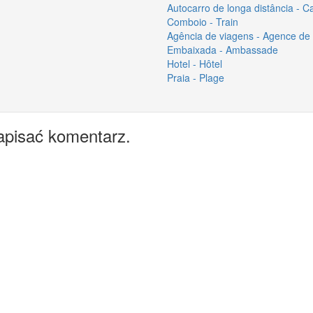
Autocarro de longa distância - C
Comboio - Train
Agência de viagens - Agence de
Embaixada - Ambassade
Hotel - Hôtel
Praia - Plage
apisać komentarz.