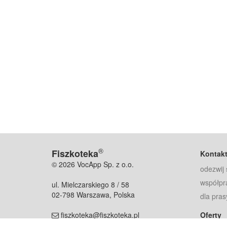
®
Fiszkoteka
Kontak
© 2026 VocApp Sp. z o.o.
odezwij 
współpr
ul. Mielczarskiego 8 / 58
02-798 Warszawa, Polska
dla pras
fiszkoteka@fiszkoteka.pl
Oferty