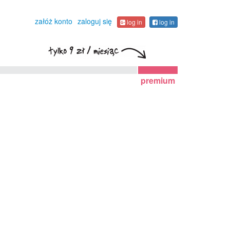
załóż konto
zaloguj się
log in
log in
premium