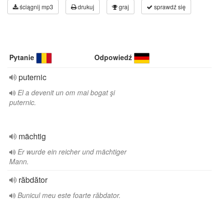
ściągnij mp3
drukuj
graj
sprawdź się
Pytanie
Odpowiedź
puternic
El a devenit un om mai bogat şi
puternic.
mächtig
Er wurde ein reicher und mächtiger
Mann.
răbdător
Bunicul meu este foarte răbdator.