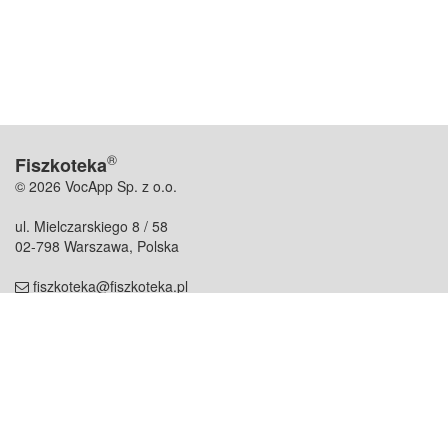
®
Fiszkoteka
© 2026 VocApp Sp. z o.o.
ul. Mielczarskiego 8 / 58
02-798 Warszawa, Polska
fiszkoteka@fiszkoteka.pl
NIP: 951 245 79 19
REGON: 369 727 696