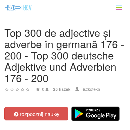
Toggl
naviga
Top 300 de adjective și
adverbe în germană 176 -
200 - Top 300 deutsche
Adjektive und Adverbien
176 - 200
0
25 fiszek
Fiszkoteka
rozpocznij naukę