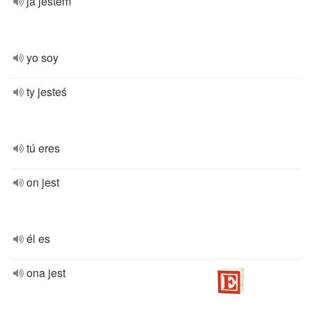
ja jestem
yo soy
ty jesteś
tú eres
on jest
él es
ona jest