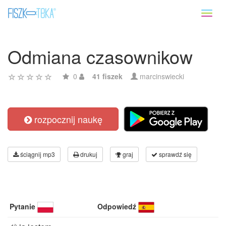
Toggl
naviga
Odmiana czasownikow
0
41 fiszek
marcinswiecki
rozpocznij naukę
ściągnij mp3
drukuj
graj
sprawdź się
Pytanie
Odpowiedź