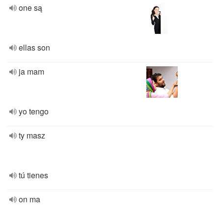
one są
ellas son
ja mam
yo tengo
ty masz
tú tienes
on ma