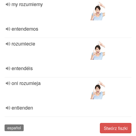
my rozumiemy
entendemos
rozumiecie
entendéis
oni rozumieja
entienden
español
Stwórz fiszki