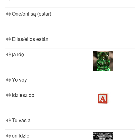
One/oni są (estar)
Ellas/ellos están
ja idę
Yo voy
Idziesz do
Tu vas a
on idzie