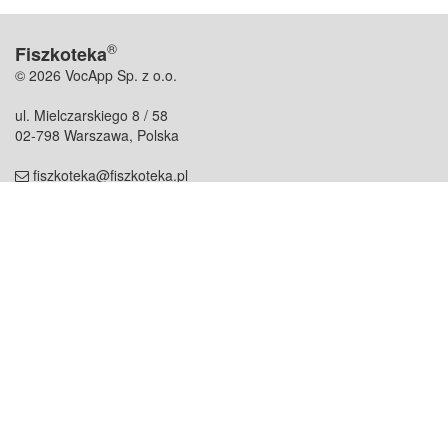
®
Fiszkoteka
© 2026 VocApp Sp. z o.o.
ul. Mielczarskiego 8 / 58
02-798 Warszawa, Polska
fiszkoteka@fiszkoteka.pl
NIP: 951 245 79 19
REGON: 369 727 696
Kontakt
O firmie
odezwij się do nas
o nas