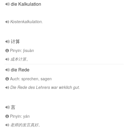
die Kalkulation
Kostenkalkulation.
计算
Pinyin: jìsuàn
成本计算。
die Rede
Auch: sprechen, sagen
Die Rede des Lehrers war wirklich gut.
言
Pinyin: yán
老师的发言真好。