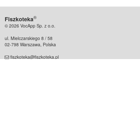
®
Fiszkoteka
© 2026 VocApp Sp. z o.o.
ul. Mielczarskiego 8 / 58
02-798 Warszawa, Polska
fiszkoteka@fiszkoteka.pl
NIP: 951 245 79 19
REGON: 369 727 696
Kontakt
O firmie
odezwij się do nas
o nas