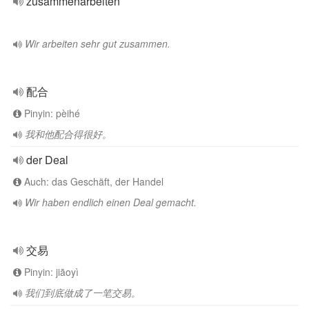
zusammenarbeiten
Wir arbeiten sehr gut zusammen.
配合
Pinyin: pèihé
我和他配合得很好。
der Deal
Auch: das Geschäft, der Handel
Wir haben endlich einen Deal gemacht.
交易
Pinyin: jiāoyì
我们到底做成了一笔交易。