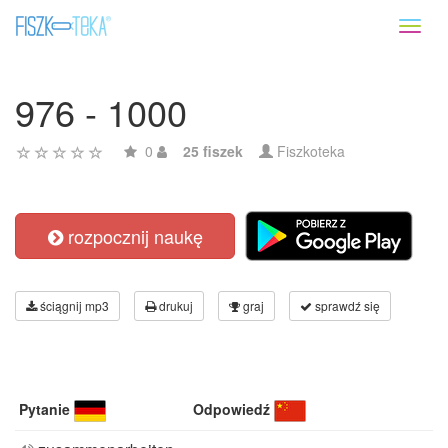
Toggl
naviga
976 - 1000
0
25 fiszek
Fiszkoteka
rozpocznij naukę
ściągnij mp3
drukuj
graj
sprawdź się
Pytanie
Odpowiedź