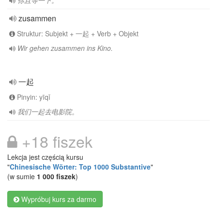
你且等一下。
zusammen
Struktur: Subjekt + 一起 + Verb + Objekt
Wir gehen zusammen ins Kino.
一起
Pinyin: yīqǐ
我们一起去电影院。
+18 fiszek
Lekcja jest częścią kursu
"
Chinesische Wörter: Top 1000 Substantive
"
(w sumie
1 000 fiszek
)
Wypróbuj kurs za darmo