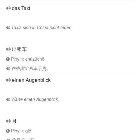
das Taxi
Taxis sind in China nicht teuer.
出租车
Pinyin: chūzūchē
在中国出租车不贵。
einen Augenblick
Warte einen Augenblick.
且
Pinyin: qiě