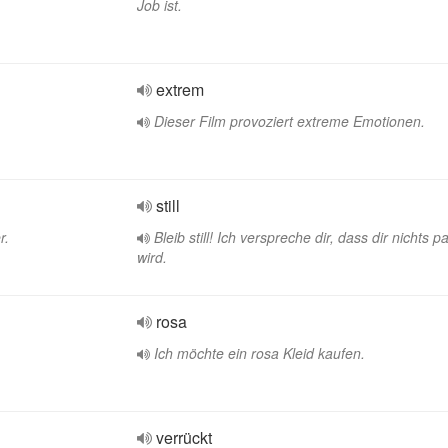
Job ist.
extrem
Dieser Film provoziert extreme Emotionen.
still
r.
Bleib still! Ich verspreche dir, dass dir nichts p
wird.
rosa
Ich möchte ein rosa Kleid kaufen.
verrückt