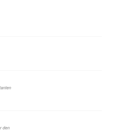
tanten
ür den