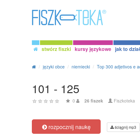
stwórz fiszki
kursy językowe
jak to dzia
języki obce
niemiecki
Top 300 adjetivos e 
101 - 125
0
26 fiszek
Fiszkoteka
rozpocznij naukę
ściągnij mp3