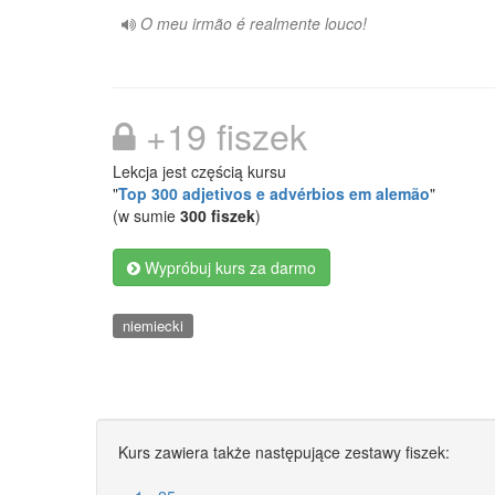
O meu irmão é realmente louco!
+19 fiszek
Lekcja jest częścią kursu
"
Top 300 adjetivos e advérbios em alemão
"
(w sumie
300 fiszek
)
Wypróbuj kurs za darmo
niemiecki
Kurs zawiera także następujące zestawy fiszek: