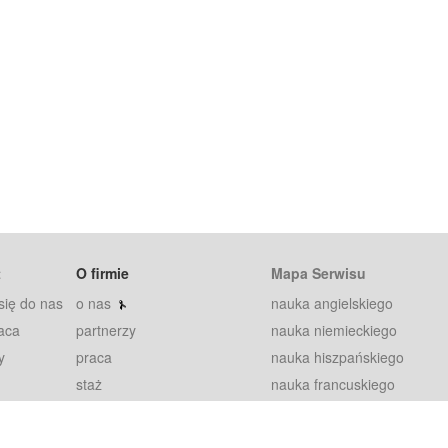
t
O firmie
Mapa Serwisu
się do nas
o nas
nauka angielskiego
aca
partnerzy
nauka niemieckiego
y
praca
nauka hiszpańskiego
staż
nauka francuskiego
blog
nauka rosyjskiego
in
2000+ opinii
nauka norweskiego