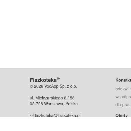
®
Fiszkoteka
Kontak
© 2026 VocApp Sp. z o.o.
odezwij 
współpr
ul. Mielczarskiego 8 / 58
02-798 Warszawa, Polska
dla pras
fiszkoteka@fiszkoteka.pl
Oferty
dla rodz
NIP: 951 245 79 19