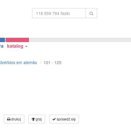
ła
katalog
advérbios em alemão
101 - 125
drukuj
graj
sprawdź się