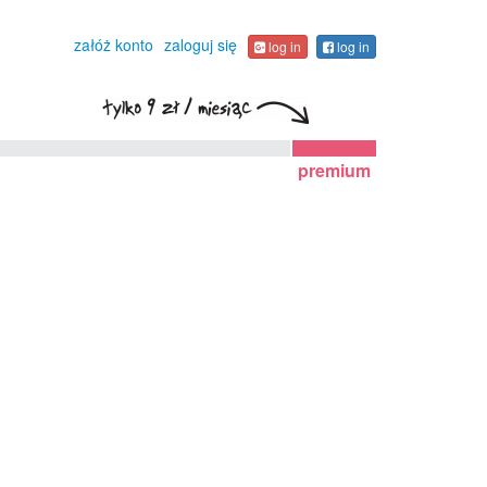
załóż konto
zaloguj się
log in
log in
premium