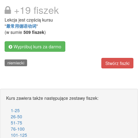
+19 fiszek
Lekcja jest częścią kursu
"
最常用德语动词
"
(w sumie
509 fiszek
)
Wypróbuj kurs za darmo
niemiecki
Stwórz fiszki
Kurs zawiera także następujące zestawy fiszek:
1-25
26-50
51-75
76-100
101-125