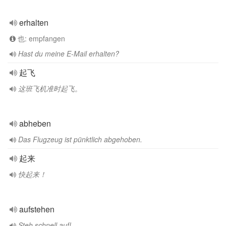
erhalten
也: empfangen
Hast du meine E-Mail erhalten?
起飞
这班飞机准时起飞。
abheben
Das Flugzeug ist pünktlich abgehoben.
起来
快起来！
aufstehen
Steh schnell auf!