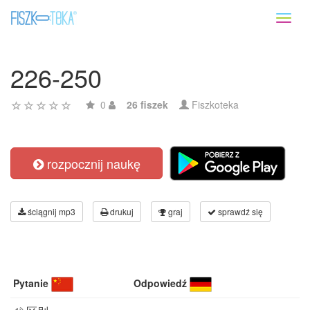
Toggl
naviga
226-250
0
26 fiszek
Fiszkoteka
rozpocznij naukę
ściągnij mp3
drukuj
graj
sprawdź się
Pytanie
Odpowiedź