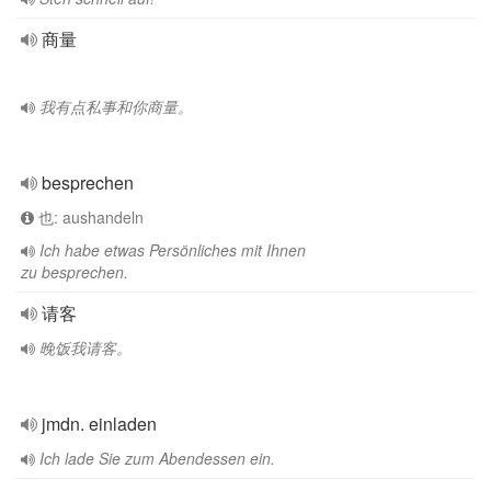
商量
我有点私事和你商量。
besprechen
也: aushandeln
Ich habe etwas Persönliches mit Ihnen
zu besprechen.
请客
晚饭我请客。
jmdn. einladen
Ich lade Sie zum Abendessen ein.