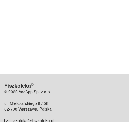
®
Fiszkoteka
© 2026 VocApp Sp. z o.o.
ul. Mielczarskiego 8 / 58
02-798 Warszawa, Polska
fiszkoteka@fiszkoteka.pl