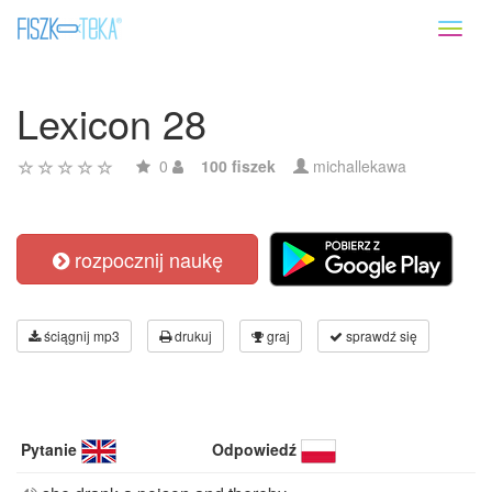
Toggl
naviga
Lexicon 28
0
100 fiszek
michallekawa
rozpocznij naukę
ściągnij mp3
drukuj
graj
sprawdź się
Pytanie
Odpowiedź