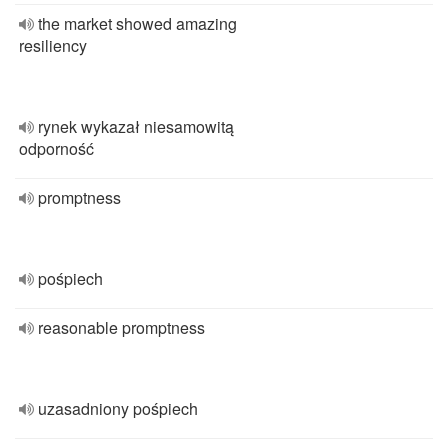
the market showed amazing
resiliency
rynek wykazał niesamowitą
odporność
promptness
pośpiech
reasonable promptness
uzasadniony pośpiech