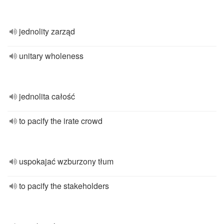
jednolity zarząd
unitary wholeness
jednolita całość
to pacify the irate crowd
uspokajać wzburzony tłum
to pacify the stakeholders