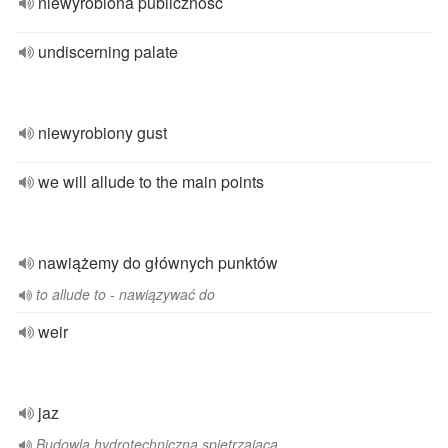
niewyrobiona publiczność
undiscerning palate
niewyrobiony gust
we will allude to the main points
nawiążemy do głównych punktów
to allude to - nawiązywać do
weir
jaz
Budowla hydrotechniczna spiętrzająca