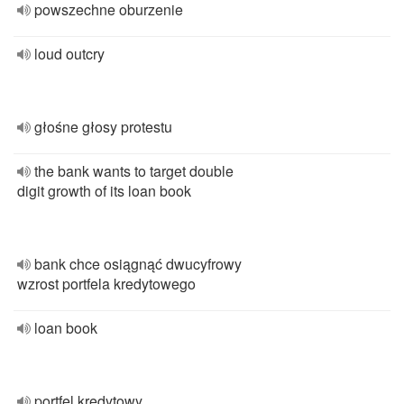
powszechne oburzenie
loud outcry
głośne głosy protestu
the bank wants to target double
digit growth of its loan book
bank chce osiągnąć dwucyfrowy
wzrost portfela kredytowego
loan book
portfel kredytowy