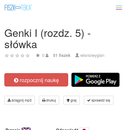
Toggl
naviga
Genki I (rozdz. 5) -
słówka
0
51 fiszek
wisniowyglan
rozpocznij naukę
ściągnij mp3
drukuj
graj
sprawdź się