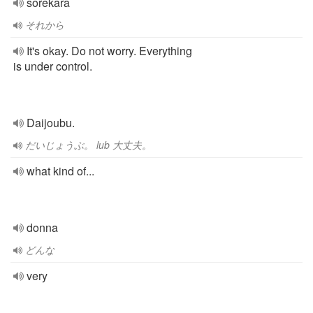
sorekara
それから
It's okay. Do not worry. Everything
is under control.
Daijoubu.
だいじょうぶ。 lub 大丈夫。
what kind of...
donna
どんな
very