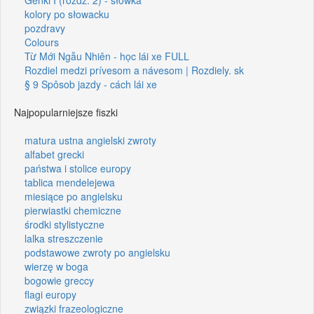
kolory po słowacku
pozdravy
Colours
Từ Mới Ngẫu Nhiên - học lái xe FULL
Rozdiel medzi prívesom a návesom | Rozdiely. sk
§ 9 Spôsob jazdy - cách lái xe
Najpopularniejsze fiszki
matura ustna angielski zwroty
alfabet grecki
państwa i stolice europy
tablica mendelejewa
miesiące po angielsku
pierwiastki chemiczne
środki stylistyczne
lalka streszczenie
podstawowe zwroty po angielsku
wierzę w boga
bogowie greccy
flagi europy
związki frazeologiczne