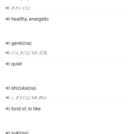
きれい(な)
healthy, energetic
genki(na)
げんき(な) lub 元気
quiet
shizuka(na)
しずか(な) lub 静か
fond of, to like
suki(na)