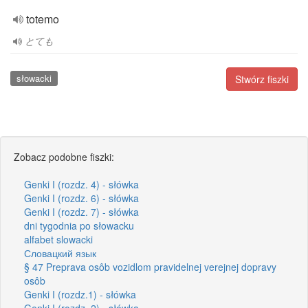
totemo
とても
słowacki
Stwórz fiszki
Zobacz podobne fiszki:
Genki I (rozdz. 4) - słówka
Genki I (rozdz. 6) - słówka
Genki I (rozdz. 7) - słówka
dni tygodnia po słowacku
alfabet slowacki
Словацкий язык
§ 47 Preprava osôb vozidlom pravidelnej verejnej dopravy
osôb
Genki I (rozdz.1) - słówka
Genki I (rozdz. 2) - słówka