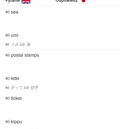
Pytanie
Odpowiedź
sea
umi
うみ lub 海
postal stamps
kitte
きって lub 切手
ticket
kippu