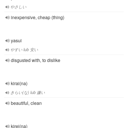
やさしい
inexpensive, cheap (thing)
yasui
やすい lub 安い
disgusted with, to dislike
kirai(na)
きらい(な) lub 嫌い
beautiful, clean
kirei(na)