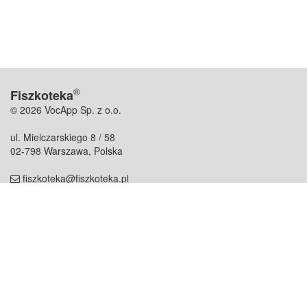
®
Fiszkoteka
© 2026 VocApp Sp. z o.o.
ul. Mielczarskiego 8 / 58
02-798 Warszawa, Polska
fiszkoteka@fiszkoteka.pl
NIP: 951 245 79 19
REGON: 369 727 696