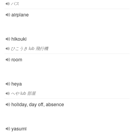
バス
airplane
hikouki
ひこうき lub 飛行機
room
heya
へや lub 部屋
holiday, day off, absence
yasumi