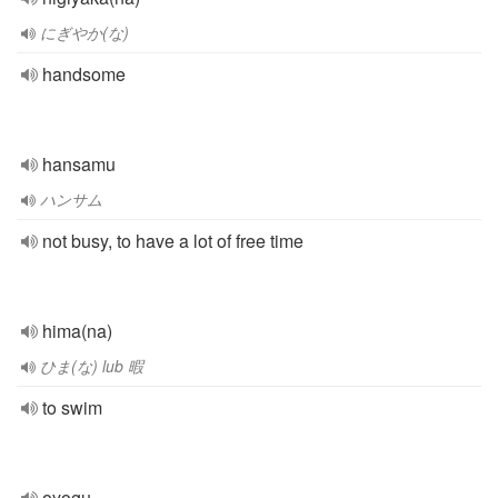
にぎやか(な)
handsome
hansamu
ハンサム
not busy, to have a lot of free time
hima(na)
ひま(な) lub 暇
to swim
oyogu