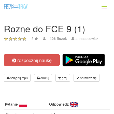
Toggl
naviga
Rozne do FCE 9 (1)
5
1
406 fiszek
annasecewicz
rozpocznij naukę
ściągnij mp3
drukuj
graj
sprawdź się
Pytanie
Odpowiedź