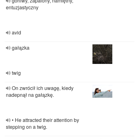
gorliwy, zapalony, namiętny,
entuzjastyczny
avid
gałązka
twig
On zwrócił ich uwagę, kiedy
nadepnął na gałązkę.
• He attracted their attention by
stepping on a twig.