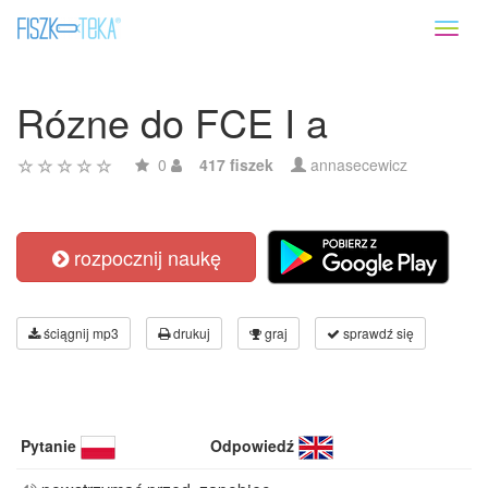
Toggl
naviga
Rózne do FCE I a
0
417 fiszek
annasecewicz
rozpocznij naukę
ściągnij mp3
drukuj
graj
sprawdź się
Pytanie
Odpowiedź