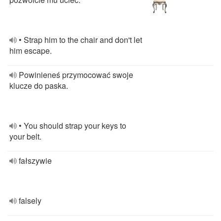
• Strap him to the chair and don't let
him escape.
Powinieneś przymocować swoje
klucze do paska.
• You should strap your keys to
your belt.
fałszywie
falsely