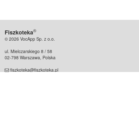
®
Fiszkoteka
© 2026 VocApp Sp. z o.o.
ul. Mielczarskiego 8 / 58
02-798 Warszawa, Polska
fiszkoteka@fiszkoteka.pl
NIP: 951 245 79 19
REGON: 369 727 696