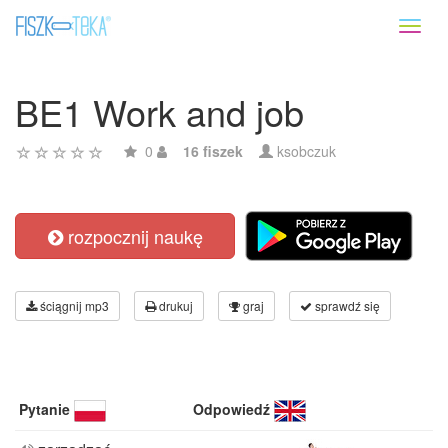
Toggl
naviga
BE1 Work and job
0
16 fiszek
ksobczuk
rozpocznij naukę
ściągnij mp3
drukuj
graj
sprawdź się
Pytanie
Odpowiedź