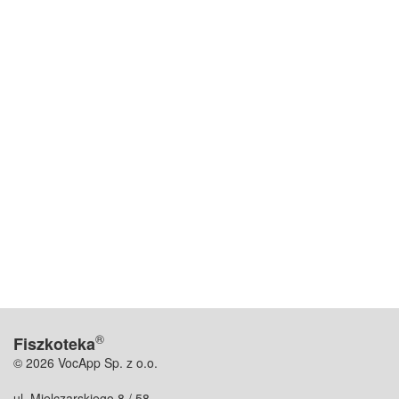
®
Fiszkoteka
© 2026 VocApp Sp. z o.o.
ul. Mielczarskiego 8 / 58