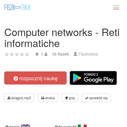
Toggl
naviga
Computer networks - Reti
informatiche
0
10 fiszek
Fiszkoteka
rozpocznij naukę
ściągnij mp3
drukuj
graj
sprawdź się