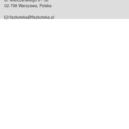
02-798 Warszawa, Polska
fiszkoteka@fiszkoteka.pl
NIP: 951 245 79 19
REGON: 369 727 696
Kontakt
O firmie
odezwij się do nas
o nas
współpraca
partnerzy
dla prasy
praca
staż
Oferty
blog
dla rodzin