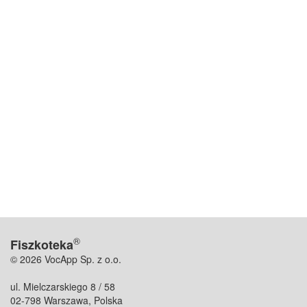
®
Fiszkoteka
© 2026 VocApp Sp. z o.o.
ul. Mielczarskiego 8 / 58
02-798 Warszawa, Polska