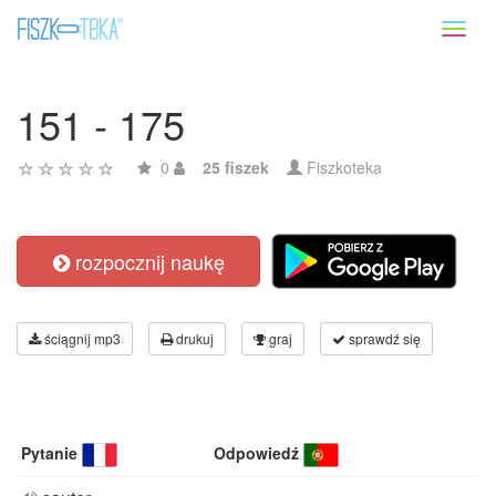
Toggl
naviga
151 - 175
0
25 fiszek
Fiszkoteka
rozpocznij naukę
ściągnij mp3
drukuj
graj
sprawdź się
Pytanie
Odpowiedź